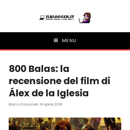
Ilblogger.it
MENU
Il portalino di blog |
800 Balas: la
recensione del film di
Álex de la Iglesia
Posted
Marco Frassinelli
19 Aprile 2018
On