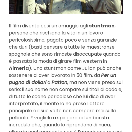
Il film diventa così un omaggio agli
stuntman
,
persone che rischiano la vita in un lavoro
pericolosissimo, pagato poco e senza garanzie
che duri (basti pensare a tutte le maestranze
spagnole che sono rimaste disoccupate quando
è passata la moda di girare film western in
Almeria
). Uno stuntman come Julian può anche
sostenere di aver lavorato in 50 film, da
Per un
pugno di dollari
a
Patton
, ma non viene preso sul
serio: il suo nome non compare sui titoli di coda e,
di tutte le scene pericolose che lui dice di aver
interpretato, il merito lo ha preso l’attore
principale e il suo volto non compare mai sulla
pellicola. E vaglielo a spiegare ad un barista
incredulo che, quando lo riprendono di nuca,
allora in quel momento non è l’americano ma sei