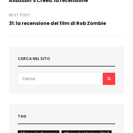
Assassin’s Creed: la recensione
articoli
Previous
Post
NEXT POST
31: la recensione del film di Rob Zombie
Next
Post
CERCA NEL SITO
Search
SEARCH
for:
TAG