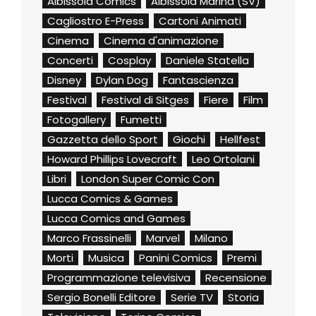
Albissola Comics
Albissola Marina (SV)
Cagliostro E-Press
Cartoni Animati
Cinema
Cinema d'animazione
Concerti
Cosplay
Daniele Statella
Disney
Dylan Dog
Fantascienza
Festival
Festival di Sitges
Fiere
Film
Fotogallery
Fumetti
Gazzetta dello Sport
Giochi
Hellfest
Howard Phillips Lovecraft
Leo Ortolani
Libri
London Super Comic Con
Lucca Comics & Games
Lucca Comics and Games
Marco Frassinelli
Marvel
Milano
Morti
Musica
Panini Comics
Premi
Programmazione televisiva
Recensione
Sergio Bonelli Editore
Serie TV
Storia