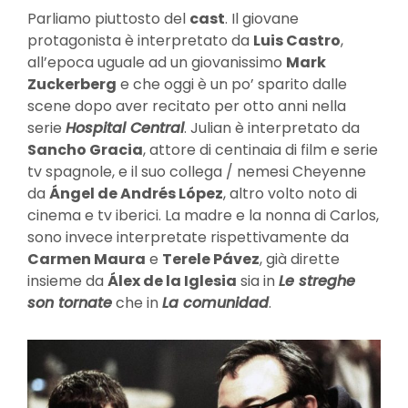
Parliamo piuttosto del
cast
. Il giovane
protagonista è interpretato da
Luis Castro
,
all’epoca uguale ad un giovanissimo
Mark
Zuckerberg
e che oggi è un po’ sparito dalle
scene dopo aver recitato per otto anni nella
serie
Hospital Central
. Julian è interpretato da
Sancho Gracia
, attore di centinaia di film e serie
tv spagnole, e il suo collega / nemesi Cheyenne
da
Ángel de Andrés López
, altro volto noto di
cinema e tv iberici. La madre e la nonna di Carlos,
sono invece interpretate rispettivamente da
Carmen Maura
e
Terele Pávez
, già dirette
insieme da
Álex de la Iglesia
sia in
Le streghe
son tornate
che in
La comunidad
.