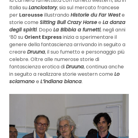
la carriera fumettista con fumetti western, sia in
Italia su
Lanciostory
, sia sul mercato francese
per
Larousse
illustrando
Historie du Far West
e
storie come
Sitting Bull Crazy Horse
e
La danza
degli spiriti
. Dopo
La Bibbia a fumetti
, negli anni
’80 su
Orient Express
inizia a sperimentare il
genere della fantascienza arrivando in seguito a
creare
Druuna
, il suo fumetto e personaggio più
celebre. Oltre alle numerose storie di
fantascienza erotica di
Druuna
, continua anche
in seguito a realizzare storie western come
Lo
sciamano
e
L’indiana bianca
.