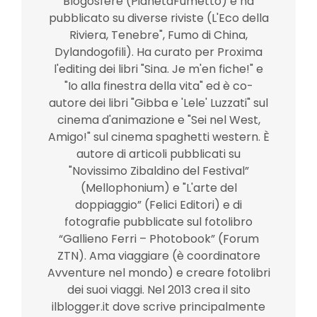
Blogosfere (PianetaFumetto) e ha
pubblicato su diverse riviste (L'Eco della
Riviera, Tenebre", Fumo di China,
Dylandogofili). Ha curato per Proxima
l'editing dei libri "Sina. Je m'en fiche!" e
"Io alla finestra della vita" ed è co-
autore dei libri "Gibba e 'Lele' Luzzati" sul
cinema d'animazione e "Sei nel West,
Amigo!" sul cinema spaghetti western. È
autore di articoli pubblicati su
"Novissimo Zibaldino del Festival”
(Mellophonium) e "L'arte del
doppiaggio” (Felici Editori) e di
fotografie pubblicate sul fotolibro
“Gallieno Ferri – Photobook” (Forum
ZTN). Ama viaggiare (è coordinatore
Avventure nel mondo) e creare fotolibri
dei suoi viaggi. Nel 2013 crea il sito
ilblogger.it dove scrive principalmente