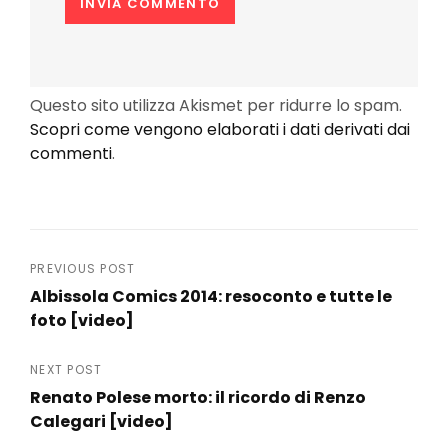
Questo sito utilizza Akismet per ridurre lo spam.
Scopri come vengono elaborati i dati derivati dai
commenti
.
Navigazione
PREVIOUS POST
Albissola Comics 2014: resoconto e tutte le
articoli
foto [video]
Previous
Post
NEXT POST
Renato Polese morto: il ricordo di Renzo
Calegari [video]
Next