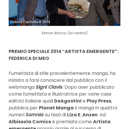
Simon Rocca (al centro)
PREMIO SPECIALE 2014 “ARTISTA EMERGENTE”:
FEDERICA DI MEO
Fumettista di stile prevalentemente manga, ha
iniziato a farsi conoscere dal pubblico con il
webmanga
Signi Clavis
. Dopo aver pubblicato
come fumettista e illustratrice per varie case
editrici italiane quali
DeAgostini
e
Play Press
,
pubblica per
Planet Manga
il manga in quattro
numeri
Somnia
su testi di
Liza E. Anzen
. Ad
Albissola Comics
è premiata come
Artista
emergente
proprio grazie al successo di