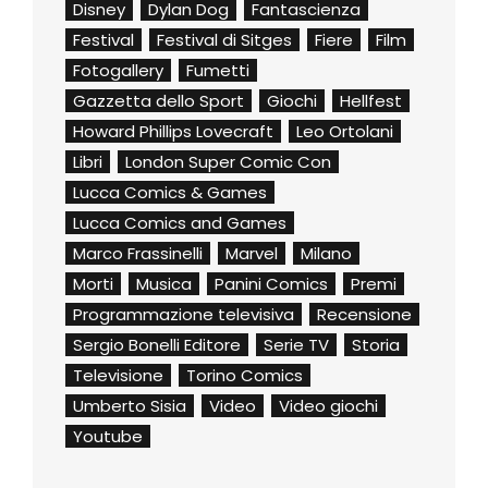
Disney
Dylan Dog
Fantascienza
Festival
Festival di Sitges
Fiere
Film
Fotogallery
Fumetti
Gazzetta dello Sport
Giochi
Hellfest
Howard Phillips Lovecraft
Leo Ortolani
Libri
London Super Comic Con
Lucca Comics & Games
Lucca Comics and Games
Marco Frassinelli
Marvel
Milano
Morti
Musica
Panini Comics
Premi
Programmazione televisiva
Recensione
Sergio Bonelli Editore
Serie TV
Storia
Televisione
Torino Comics
Umberto Sisia
Video
Video giochi
Youtube