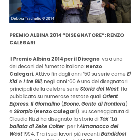
PREMIO ALBINA 2014 “DISEGNATORE”: RENZO
CALEGARI
Il
Premio Albina 2014 per il Disegno
, va a uno
dei decani del fumetto italiano:
Renzo
Calegari
. Attivo fin dagli anni ’50 su serie come
El
Kid
e
I tre Bill
, negli anni ’60 è uno dei disegnatori
principali della celebre serie
Storia del West
. Ha
pubblicato su numerose testate quali
Orient
Express
,
Il Giornalino
(
Boone
,
Gente di frontiera
)
e
Skorpio
(
Renzo Calegari
). Su sceneggiatura di
Claudio Nizzi ha disegnato la storia di
Tex
“
La
ballata di Zeke Colter
” per l’
Almanacco del
West
1994. Tra i suoi lavori più recenti
Bandidos!