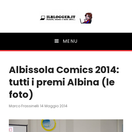
Ilblogger.it
MENU
Il portalino di blog |
Albissola Comics 2014:
tutti i premi Albina (le
foto)
Posted
Marco Frassinelli
14 Maggio 2014
On