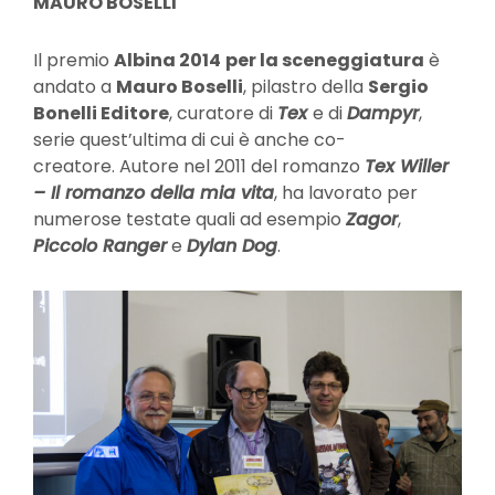
MAURO BOSELLI
Il premio
Albina 2014
per la sceneggiatura
è
andato a
Mauro Boselli
, pilastro della
Sergio
Bonelli Editore
, curatore di
Tex
e di
Dampyr
,
serie quest’ultima di cui è anche co-
creatore. Autore nel 2011 del romanzo
Tex Willer
– Il romanzo della mia vita
, ha lavorato per
numerose testate quali ad esempio
Zagor
,
Piccolo Ranger
e
Dylan Dog
.