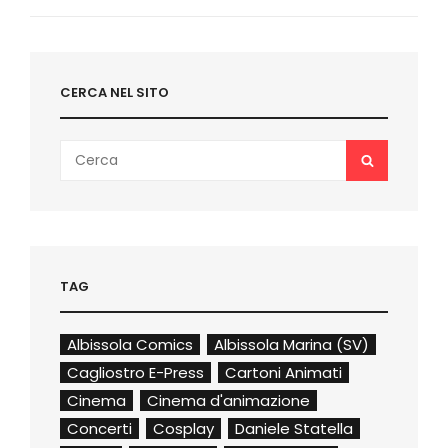
Post
CERCA NEL SITO
Search
SEARCH
for:
TAG
Albissola Comics
Albissola Marina (SV)
Cagliostro E-Press
Cartoni Animati
Cinema
Cinema d'animazione
Concerti
Cosplay
Daniele Statella