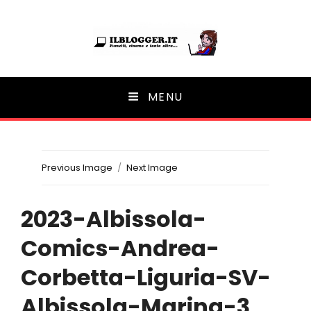
Ilblogger.it
MENU
Il portalino di blog |
Previous Image
Next Image
2023-Albissola-
Comics-Andrea-
Corbetta-Liguria-SV-
Albissola-Marina-3