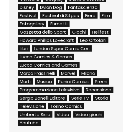
Disney
Dylan Dog
Fantascienza
Festival
Festival di Sitges
Fiere
Film
Fotogallery
Fumetti
Gazzetta dello Sport
Giochi
Hellfest
Howard Phillips Lovecraft
Leo Ortolani
Libri
London Super Comic Con
Lucca Comics & Games
Lucca Comics and Games
Marco Frassinelli
Marvel
Milano
Morti
Musica
Panini Comics
Premi
Programmazione televisiva
Recensione
Sergio Bonelli Editore
Serie TV
Storia
Televisione
Torino Comics
Umberto Sisia
Video
Video giochi
Youtube