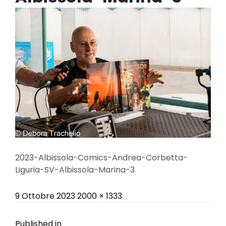
2023-Albissola-Comics-Andrea-Corbetta-
Liguria-SV-Albissola-Marina-3
Posted
Full
9 Ottobre 2023
2000 × 1333
on
size
Published in