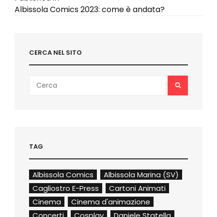
Navigazione
Albissola Comics 2023: come è andata?
articoli
CERCA NEL SITO
Search
SEARCH
for:
TAG
Albissola Comics
Albissola Marina (SV)
Cagliostro E-Press
Cartoni Animati
Cinema
Cinema d'animazione
Concerti
Cosplay
Daniele Statella