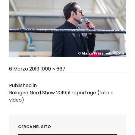
Posted
Full
6 Marzo 2019
1000 × 667
on
size
Navigazione
Published in
Bologna Nerd Show 2019: il reportage (foto e
articoli
video)
CERCA NEL SITO