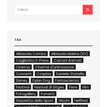
Search
SEARCH
for:
TAG
Albissola Comics
Albissola Marina (SV)
Cagliostro E-Press
Cartoni Animati
Cinema
Cinema d'animazione
Concerti
Cosplay
Daniele Statella
Disney
Dylan Dog
Fantascienza
Festival
Festival di Sitges
Fiere
Film
Fotogallery
Fumetti
Gazzetta dello Sport
Giochi
Hellfest