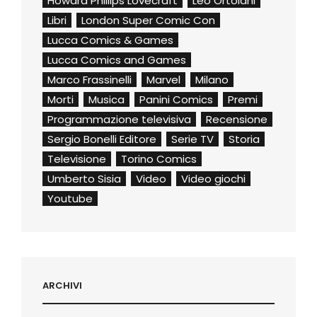
Howard Phillips Lovecraft
Leo Ortolani
Libri
London Super Comic Con
Lucca Comics & Games
Lucca Comics and Games
Marco Frassinelli
Marvel
Milano
Morti
Musica
Panini Comics
Premi
Programmazione televisiva
Recensione
Sergio Bonelli Editore
Serie TV
Storia
Televisione
Torino Comics
Umberto Sisia
Video
Video giochi
Youtube
ARCHIVI