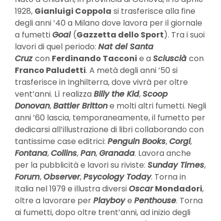
1928,
Gianluigi Coppola
si trasferisce alla fine
degli anni ’40 a Milano dove lavora per il giornale
a fumetti
Goal
(
Gazzetta dello Sport
). Tra i suoi
lavori di quel periodo:
Nat del Santa
Cruz
con
Ferdinando Tacconi
e a
Sciuscià
con
Franco Paludetti
. A metà degli anni ’50 si
trasferisce in Inghilterra, dove vivrà per oltre
vent’anni. Lì realizza
Billy the Kid
,
Scoop
Donovan
,
Battler Britton
e molti altri fumetti. Negli
anni ’60 lascia, temporaneamente, il fumetto per
dedicarsi all’illustrazione di libri collaborando con
tantissime case editrici:
Penguin Books
,
Corgi
,
Fontana
,
Collins
,
Pan
,
Granada
. Lavora anche
per la pubblicità e lavori su riviste:
Sunday Times
,
Forum
,
Observer
,
Psycology Today
. Torna in
Italia nel 1979 e illustra diversi
Oscar
Mondadori
,
oltre a lavorare per
Playboy
e
Penthouse
. Torna
ai fumetti, dopo oltre trent’anni, ad inizio degli