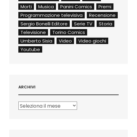
Morti
Musica
Panini Comics
Premi
Programmazione televisiva
Recensione
Sergio Bonelli Editore
Serie TV
Storia
Televisione
Torino Comics
Umberto Sisia
Video
Video giochi
Youtube
ARCHIVI
Archivi