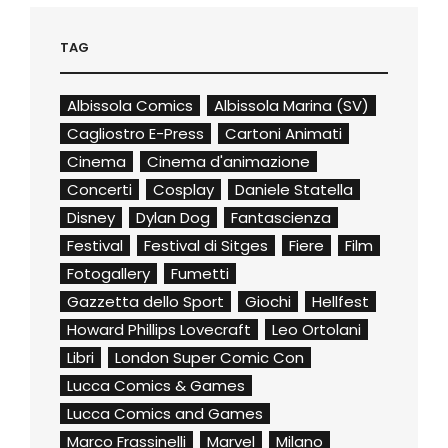
TAG
Albissola Comics
Albissola Marina (SV)
Cagliostro E-Press
Cartoni Animati
Cinema
Cinema d'animazione
Concerti
Cosplay
Daniele Statella
Disney
Dylan Dog
Fantascienza
Festival
Festival di Sitges
Fiere
Film
Fotogallery
Fumetti
Gazzetta dello Sport
Giochi
Hellfest
Howard Phillips Lovecraft
Leo Ortolani
Libri
London Super Comic Con
Lucca Comics & Games
Lucca Comics and Games
Marco Frassinelli
Marvel
Milano