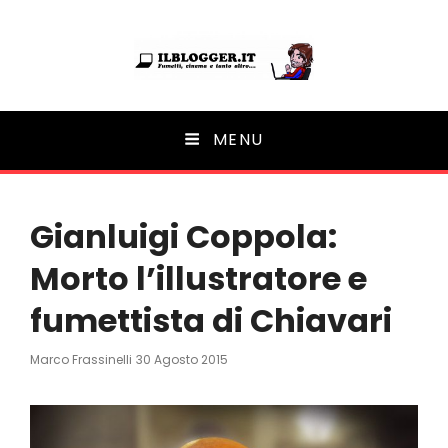
Ilblogger.it
MENU
Il portalino di blog |
Gianluigi Coppola:
Morto l’illustratore e
fumettista di Chiavari
Posted
Marco Frassinelli
30 Agosto 2015
On