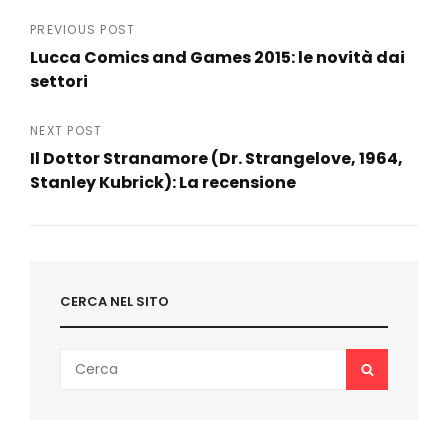
Navigazione
PREVIOUS POST
Lucca Comics and Games 2015: le novità dai
articoli
settori
Previous
Post
NEXT POST
Il Dottor Stranamore (Dr. Strangelove, 1964,
Stanley Kubrick): La recensione
Next
Post
CERCA NEL SITO
Search
SEARCH
for: