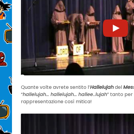
Quante volte avrete sentito l’
Hallelujah
del
Mes
“
hallelujah… hallelujah… hallee..lujah
” tanto per
rappresentazione così mitica!