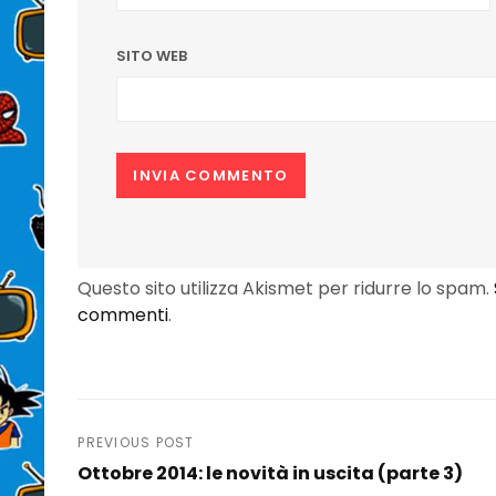
SITO WEB
Questo sito utilizza Akismet per ridurre lo spam.
commenti
.
Navigazione
PREVIOUS POST
Ottobre 2014: le novità in uscita (parte 3)
articoli