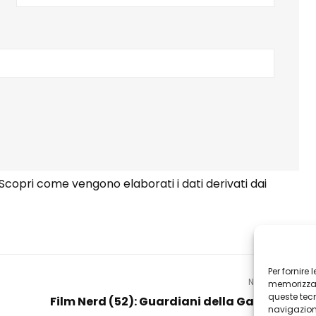
Scopri come vengono elaborati i dati derivati dai
Per fornire
NEXT POST
memorizzare
queste tec
Film Nerd (52): Guardiani della Galassia…
navigazione