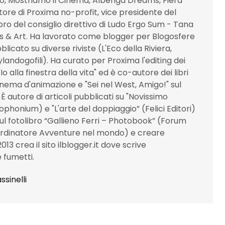
o, Mostriamo il Cinema, Albenga Dreams, Fiera
ettore di Proxima no-profit, vice presidente del
 del consiglio direttivo di Ludo Ergo Sum - Tana
s & Art. Ha lavorato come blogger per Blogosfere
icato su diverse riviste (L'Eco della Riviera,
landogofili). Ha curato per Proxima l'editing dei
 "Io alla finestra della vita" ed è co-autore dei libri
 cinema d'animazione e "Sei nel West, Amigo!" sul
 autore di articoli pubblicati su "Novissimo
lophonium) e "L'arte del doppiaggio” (Felici Editori)
sul fotolibro “Gallieno Ferri – Photobook” (Forum
ordinatore Avventure nel mondo) e creare
 2013 crea il sito ilblogger.it dove scrive
 fumetti.
ssinelli