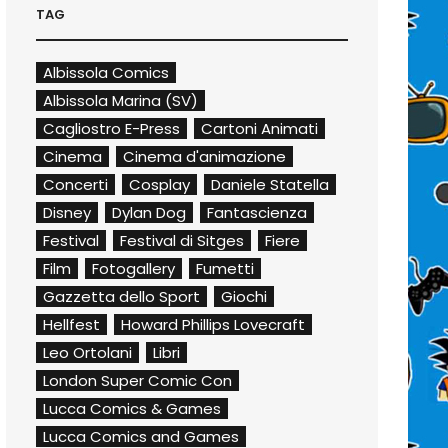
TAG
Albissola Comics
Albissola Marina (SV)
Cagliostro E-Press
Cartoni Animati
Cinema
Cinema d'animazione
Concerti
Cosplay
Daniele Statella
Disney
Dylan Dog
Fantascienza
Festival
Festival di Sitges
Fiere
Film
Fotogallery
Fumetti
Gazzetta dello Sport
Giochi
Hellfest
Howard Phillips Lovecraft
Leo Ortolani
Libri
London Super Comic Con
Lucca Comics & Games
Lucca Comics and Games