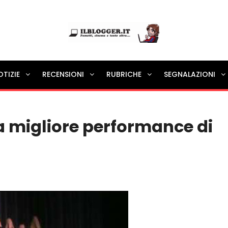
Ilblogger.it
OTIZIE
RECENSIONI
RUBRICHE
SEGNALAZIONI
Il portalino di blog |
La migliore performance di