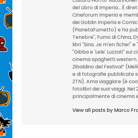
Cultura Horror AutunnoNer
del Libro di Imperia... È dir
Cineforum Imperia e membro
dei Goblin Imperia e Comic
(PianetaFumetto) e ha pubbl
Tenebre", Fumo di China, Dy
libri "Sina. Je m'en fiche!" e
"Gibba e 'Lele' Luzzati" sul
cinema spaghetti western. È
Zibaldino del Festival” (Mel
e di fotografie pubblicate 
ZTN). Ama viaggiare (è co
fotolibri dei suoi viaggi. Nel
principalmente di cinema e
View all posts by Marco Fra