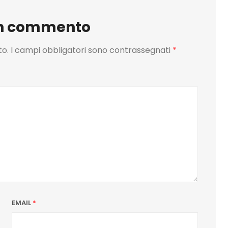
un commento
to.
I campi obbligatori sono contrassegnati
*
EMAIL
*