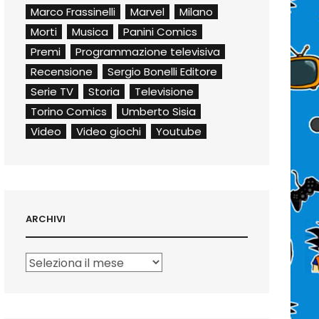
Marco Frassinelli
Marvel
Milano
Morti
Musica
Panini Comics
Premi
Programmazione televisiva
Recensione
Sergio Bonelli Editore
Serie TV
Storia
Televisione
Torino Comics
Umberto Sisia
Video
Video giochi
Youtube
ARCHIVI
Archivi