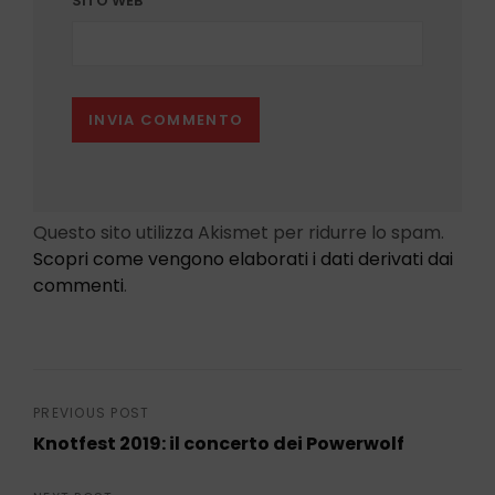
SITO WEB
Questo sito utilizza Akismet per ridurre lo spam.
Scopri come vengono elaborati i dati derivati dai
commenti
.
Navigazione
PREVIOUS POST
Knotfest 2019: il concerto dei Powerwolf
articoli
Previous