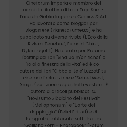
Cineforum Imperia e membro del
consiglio direttivo di Ludo Ergo Sum -
Tana dei Goblin Imperia e Comics & Art.
Ha lavorato come blogger per
Blogosfere (PianetaFumetto) e ha
pubblicato su diverse riviste (L'Eco della
Riviera, Tenebre", Fumo di China,
Dylandogofili). Ha curato per Proxima
l'editing dei libri "Sina. Je m'en fiche!" e
"Io alla finestra della vita" ed è co-
autore dei libri "Gibba e 'Lele' Luzzati" sul
cinema d'animazione e "Sei nel West,
Amigo!" sul cinema spaghetti western. È
autore di articoli pubblicati su
"Novissimo Zibaldino del Festival”
(Mellophonium) e "L'arte del
doppiaggio” (Felici Editori) e di
fotografie pubblicate sul fotolibro
“Gallieno Ferri – Photobook” (Forum