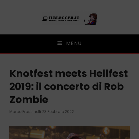
Ilblogger.it
MENU
Il portalino di blog |
Knotfest meets Hellfest
2019: il concerto di Rob
Zombie
Posted
Marco Frassinelli
23 Febbraio 2022
On