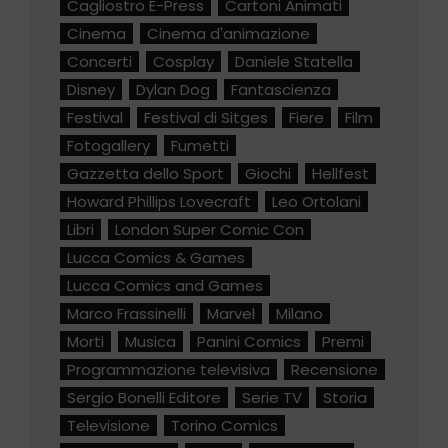
Cagliostro E-Press
Cartoni Animati
Cinema
Cinema d'animazione
Concerti
Cosplay
Daniele Statella
Disney
Dylan Dog
Fantascienza
Festival
Festival di Sitges
Fiere
Film
Fotogallery
Fumetti
Gazzetta dello Sport
Giochi
Hellfest
Howard Phillips Lovecraft
Leo Ortolani
Libri
London Super Comic Con
Lucca Comics & Games
Lucca Comics and Games
Marco Frassinelli
Marvel
Milano
Morti
Musica
Panini Comics
Premi
Programmazione televisiva
Recensione
Sergio Bonelli Editore
Serie TV
Storia
Televisione
Torino Comics