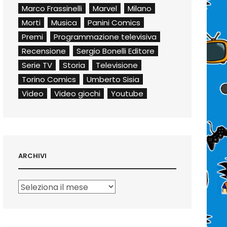
Marco Frassinelli
Marvel
Milano
Morti
Musica
Panini Comics
Premi
Programmazione televisiva
Recensione
Sergio Bonelli Editore
Serie TV
Storia
Televisione
Torino Comics
Umberto Sisia
Video
Video giochi
Youtube
ARCHIVI
Archivi