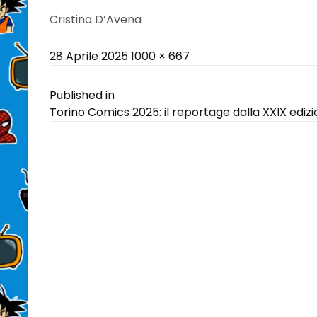
Cristina D’Avena
Posted
Full
28 Aprile 2025
1000 × 667
on
size
Navigazione
Published in
Torino Comics 2025: il reportage dalla XXIX ediz
articoli