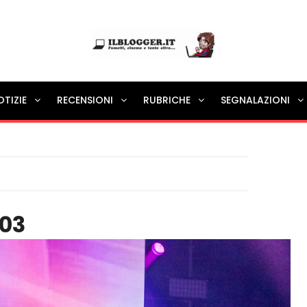
Ilblogger.it
OTIZIE
RECENSIONI
RUBRICHE
SEGNALAZIONI
Il portalino di blog |
203