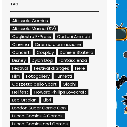
TAG
Albissola Comics
Albissola Marina (SV)
Cagliostro E-Press
Cartoni Animati
Cinema
Cinema d'animazione
Concerti
Cosplay
Daniele Statella
Disney
Dylan Dog
Fantascienza
Festival
Festival di Sitges
Fiere
Film
Fotogallery
Fumetti
Gazzetta dello Sport
Giochi
Hellfest
Howard Phillips Lovecraft
Leo Ortolani
Libri
London Super Comic Con
Lucca Comics & Games
Lucca Comics and Games