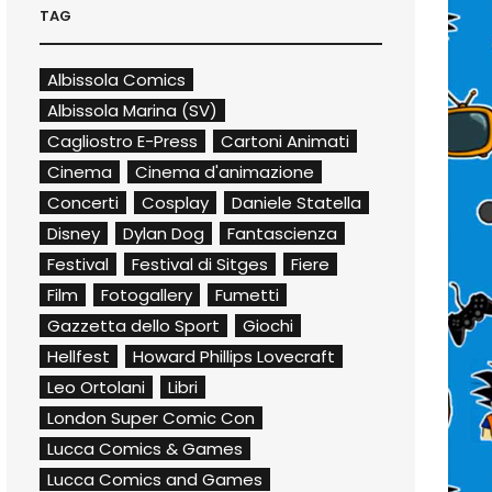
TAG
Albissola Comics
Albissola Marina (SV)
Cagliostro E-Press
Cartoni Animati
Cinema
Cinema d'animazione
Concerti
Cosplay
Daniele Statella
Disney
Dylan Dog
Fantascienza
Festival
Festival di Sitges
Fiere
Film
Fotogallery
Fumetti
Gazzetta dello Sport
Giochi
Hellfest
Howard Phillips Lovecraft
Leo Ortolani
Libri
London Super Comic Con
Lucca Comics & Games
Lucca Comics and Games