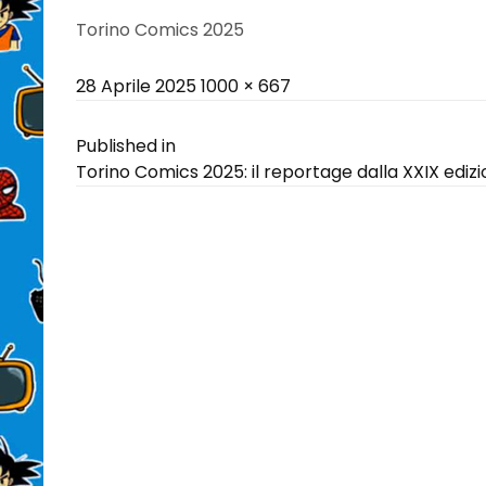
Torino Comics 2025
Posted
Full
28 Aprile 2025
1000 × 667
on
size
Navigazione
Published in
Torino Comics 2025: il reportage dalla XXIX ediz
articoli