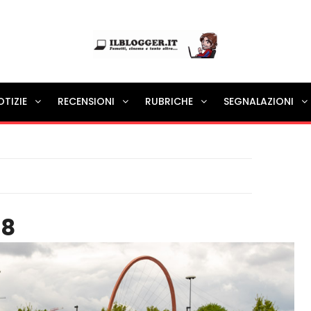
Ilblogger.it
OTIZIE
RECENSIONI
RUBRICHE
SEGNALAZIONI
Il portalino di blog |
88