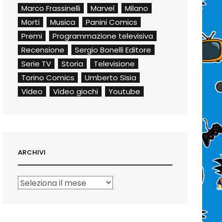
Marco Frassinelli
Marvel
Milano
Morti
Musica
Panini Comics
Premi
Programmazione televisiva
Recensione
Sergio Bonelli Editore
Serie TV
Storia
Televisione
Torino Comics
Umberto Sisia
Video
Video giochi
Youtube
ARCHIVI
Archivi