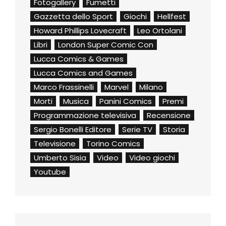
Fotogallery
Fumetti
Gazzetta dello Sport
Giochi
Hellfest
Howard Phillips Lovecraft
Leo Ortolani
Libri
London Super Comic Con
Lucca Comics & Games
Lucca Comics and Games
Marco Frassinelli
Marvel
Milano
Morti
Musica
Panini Comics
Premi
Programmazione televisiva
Recensione
Sergio Bonelli Editore
Serie TV
Storia
Televisione
Torino Comics
Umberto Sisia
Video
Video giochi
Youtube