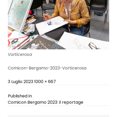
Vorticerosa
Comicon-Bergamo-2023-Vorticerosa
Posted
Full
3 Luglio 2023
1000 × 667
on
size
Navigazione
Published in
Comicon Bergamo 2023: il reportage
articoli