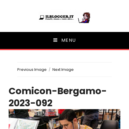
Ilblogger.it
MENU
Il portalino di blog |
Previous Image
Next Image
Comicon-Bergamo-
2023-092