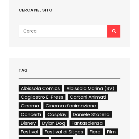
CERCA NEL SITO
Search
SEARCH
for:
TAG
Albissola Comics
Albissola Marina (SV)
Cagliostro E-Press
Cartoni Animati
Cinema
Cinema d'animazione
Concerti
Cosplay
Daniele Statella
Disney
Dylan Dog
Fantascienza
Festival
Festival di Sitges
Fiere
Film