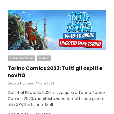
DALLA
XXIX
EDIZIONE
Categories
ANTICIPAZIONI
EVENTI
Torino Comics 2023: Tutti gli ospiti e
novità
Posted
Debora Trachelio
7 Aprile 2023
On
Dal 14 al 16 aprile 2023 si svolgerà a Torino Torino
Comics 2023, manifestazione fumettistica giunta
alla XXVII edizione. Molti …
TORINO