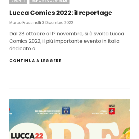
Categories
EVENTI
REPORTAGE/PREMI
Lucca Comics 2022: il reportage
Posted
Marco Frassinelli
3 Dicembre 2022
On
Dal 28 ottobre al 1° novembre, si è svolta Lucca
Comics 2022, il più importante evento in Italia
dedicato a …
LUCCA
CONTINUA A LEGGERE
COMICS
2022:
IL
REPORTAGE