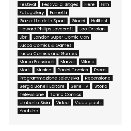
Festival
Festival di Sitges
Fiere
Film
Fotogallery
Fumetti
Gazzetta dello Sport
Giochi
Hellfest
Howard Phillips Lovecraft
Leo Ortolani
Libri
London Super Comic Con
Lucca Comics & Games
Lucca Comics and Games
Marco Frassinelli
Marvel
Milano
Morti
Musica
Panini Comics
Premi
Programmazione televisiva
Recensione
Sergio Bonelli Editore
Serie TV
Storia
Televisione
Torino Comics
Umberto Sisia
Video
Video giochi
Youtube