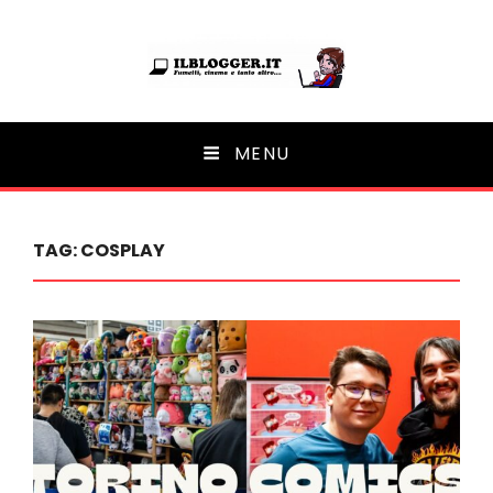
Ilblogger.it
MENU
Il portalino di blog |
TAG:
COSPLAY