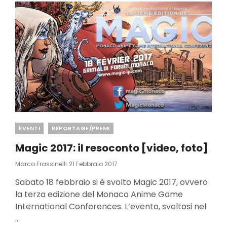
Categories
EVENTI
REPORTAGE/PREMI
Magic 2017: il resoconto [video, foto]
Posted
Marco Frassinelli
21 Febbraio 2017
On
Sabato 18 febbraio si è svolto Magic 2017, ovvero
la terza edizione del Monaco Anime Game
International Conferences. L’evento, svoltosi nel
…