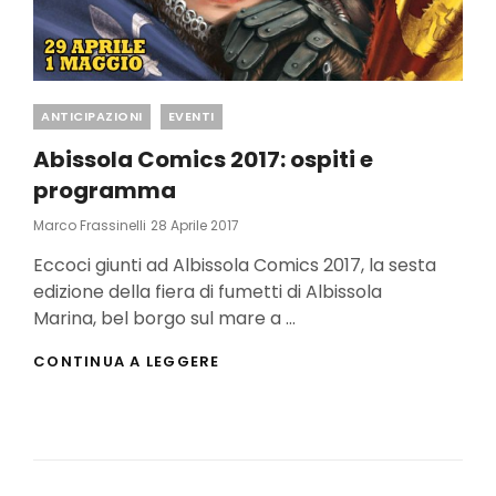
Categories
ANTICIPAZIONI
EVENTI
Abissola Comics 2017: ospiti e
programma
Posted
Marco Frassinelli
28 Aprile 2017
On
Eccoci giunti ad Albissola Comics 2017, la sesta
edizione della fiera di fumetti di Albissola
Marina, bel borgo sul mare a …
ABISSOLA
CONTINUA A LEGGERE
COMICS
2017:
OSPITI
E
PROGRAMMA