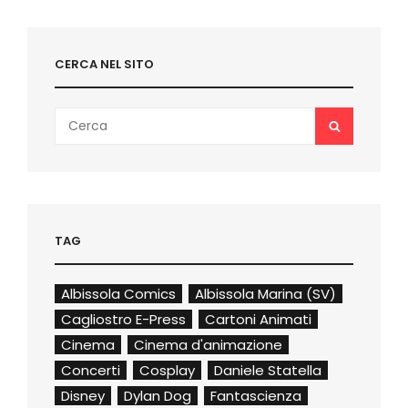
&
COSPLAY
CERCA NEL SITO
Search
SEARCH
for:
TAG
Albissola Comics
Albissola Marina (SV)
Cagliostro E-Press
Cartoni Animati
Cinema
Cinema d'animazione
Concerti
Cosplay
Daniele Statella
Disney
Dylan Dog
Fantascienza