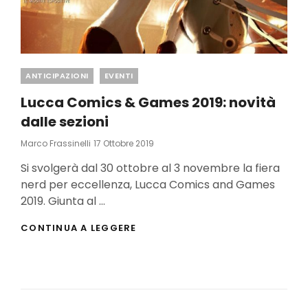
Categories
ANTICIPAZIONI
EVENTI
Lucca Comics & Games 2019: novità
dalle sezioni
Posted
Marco Frassinelli
17 Ottobre 2019
On
Si svolgerà dal 30 ottobre al 3 novembre la fiera
nerd per eccellenza, Lucca Comics and Games
2019. Giunta al …
LUCCA
CONTINUA A LEGGERE
COMICS
&
GAMES
2019:
NOVITÀ
DALLE