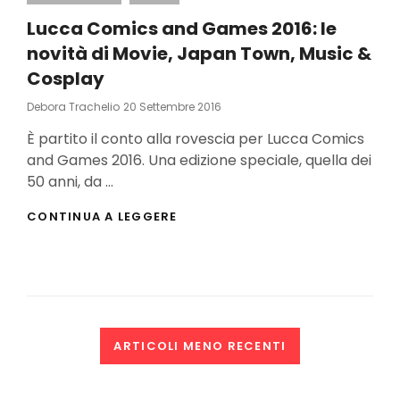
Lucca Comics and Games 2016: le
novità di Movie, Japan Town, Music &
Cosplay
Posted
Debora Trachelio
20 Settembre 2016
On
È partito il conto alla rovescia per Lucca Comics
and Games 2016. Una edizione speciale, quella dei
50 anni, da …
LUCCA
CONTINUA A LEGGERE
COMICS
AND
GAMES
2016:
LE
NOVITÀ
DI
Navigazione
ARTICOLI MENO RECENTI
MOVIE,
JAPAN
articoli
TOWN,
MUSIC