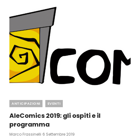
SEZIONI
Categories
ANTICIPAZIONI
EVENTI
AleComics 2019: gli ospiti e il
programma
Posted
Marco Frassinelli
6 Settembre 2019