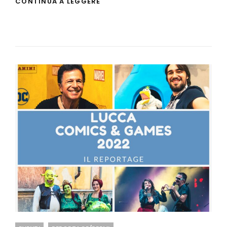
CONTINUA A LEGGERE
COMICS
2023:
TUTTI
GLI
OSPITI
E
NOVITÀ