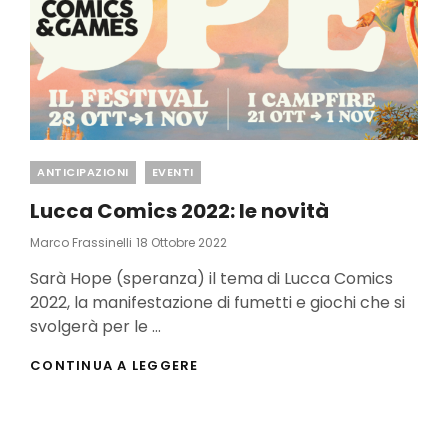
Categories
ANTICIPAZIONI
EVENTI
Lucca Comics 2022: le novità
Posted
Marco Frassinelli
18 Ottobre 2022
On
Sarà Hope (speranza) il tema di Lucca Comics
2022, la manifestazione di fumetti e giochi che si
svolgerà per le …
LUCCA
CONTINUA A LEGGERE
COMICS
2022:
LE
NOVITÀ