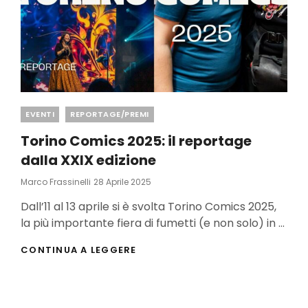
Categories
EVENTI
REPORTAGE/PREMI
Torino Comics 2025: il reportage
dalla XXIX edizione
Posted
Marco Frassinelli
28 Aprile 2025
On
Dall’11 al 13 aprile si è svolta Torino Comics 2025,
la più importante fiera di fumetti (e non solo) in …
TORINO
CONTINUA A LEGGERE
COMICS
2025:
IL
REPORTAGE