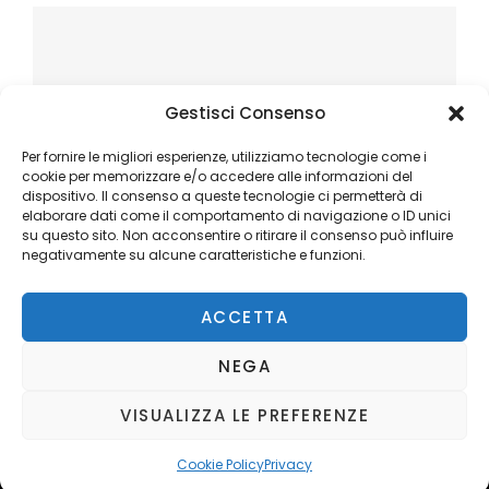
Gestisci Consenso
Per fornire le migliori esperienze, utilizziamo tecnologie come i
cookie per memorizzare e/o accedere alle informazioni del
dispositivo. Il consenso a queste tecnologie ci permetterà di
elaborare dati come il comportamento di navigazione o ID unici
su questo sito. Non acconsentire o ritirare il consenso può influire
negativamente su alcune caratteristiche e funzioni.
ACCETTA
NEGA
VISUALIZZA LE PREFERENZE
Copyright © 2026
Ilblogger.it
. All Rights Reserved.
Privacy
Catch Mag by
Catch Themes
Cookie Policy
Privacy