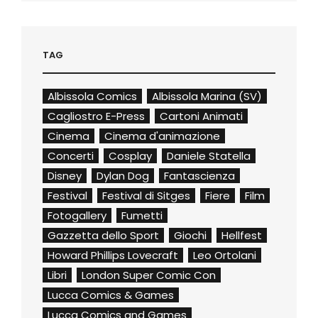
TAG
Albissola Comics
Albissola Marina (SV)
Cagliostro E-Press
Cartoni Animati
Cinema
Cinema d'animazione
Concerti
Cosplay
Daniele Statella
Disney
Dylan Dog
Fantascienza
Festival
Festival di Sitges
Fiere
Film
Fotogallery
Fumetti
Gazzetta dello Sport
Giochi
Hellfest
Howard Phillips Lovecraft
Leo Ortolani
Libri
London Super Comic Con
Lucca Comics & Games
Lucca Comics and Games