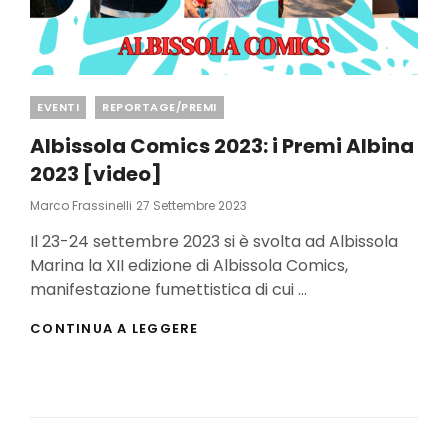
Categories
EVENTI
REPORTAGE/PREMI
Albissola Comics 2023: i Premi Albina
2023 [video]
Posted
Marco Frassinelli
27 Settembre 2023
On
Il 23-24 settembre 2023 si è svolta ad Albissola
Marina la XII edizione di Albissola Comics,
manifestazione fumettistica di cui …
ALBISSOLA
CONTINUA A LEGGERE
COMICS
2023:
I
PREMI
ALBINA
2023