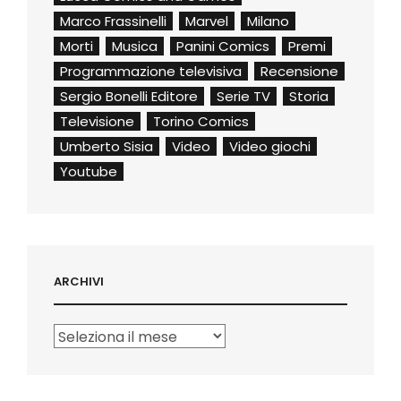
Marco Frassinelli
Marvel
Milano
Morti
Musica
Panini Comics
Premi
Programmazione televisiva
Recensione
Sergio Bonelli Editore
Serie TV
Storia
Televisione
Torino Comics
Umberto Sisia
Video
Video giochi
Youtube
ARCHIVI
Archivi