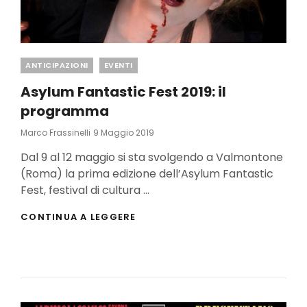
Categories
ANTICIPAZIONI
EVENTI
Asylum Fantastic Fest 2019: il
programma
Posted
Marco Frassinelli
9 Maggio 2019
On
Dal 9 al 12 maggio si sta svolgendo a Valmontone
(Roma) la prima edizione dell’Asylum Fantastic
Fest, festival di cultura …
ASYLUM
CONTINUA A LEGGERE
FANTASTIC
FEST
2019:
IL
PROGRAMMA