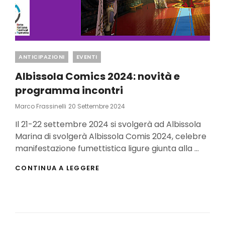
Categories
ANTICIPAZIONI
EVENTI
Albissola Comics 2024: novità e
programma incontri
Posted
Marco Frassinelli
20 Settembre 2024
On
Il 21-22 settembre 2024 si svolgerà ad Albissola
Marina di svolgerà Albissola Comis 2024, celebre
manifestazione fumettistica ligure giunta alla …
ALBISSOLA
CONTINUA A LEGGERE
COMICS
2024:
NOVITÀ
E
PROGRAMMA
INCONTRI