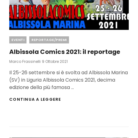
Categories
EVENTI
REPORTAGE/PREMI
Albissola Comics 2021: il reportage
Posted
Marco Frassinelli
9 Ottobre 2021
On
Il 25-26 settembre si è svolta ad Albissola Marina
(SV) in Liguria Albissola Comics 2021, decima
edizione della più famosa …
ALBISSOLA
CONTINUA A LEGGERE
COMICS
2021:
IL
REPORTAGE