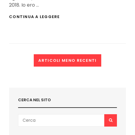
2018. Io ero …
BURTOMICS
CONTINUA A LEGGERE
COMICS
&
GAMES
2018:
IL
REPORTAGE
(FOTO)
Navigazione
ARTICOLI MENO RECENTI
articoli
CERCA NEL SITO
Search
SEARCH
for: