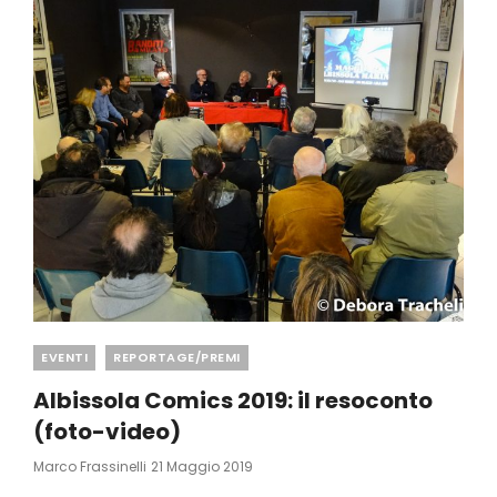
Categories
EVENTI
REPORTAGE/PREMI
Albissola Comics 2019: il resoconto
(foto-video)
Posted
Marco Frassinelli
21 Maggio 2019
On