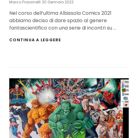
Posted
Marco Frassinelli
30 Gennaio 2022
On
Nel corso dell’ultima Albissola Comics 2021
abbiamo deciso di dare spazio al genere
fantascientifico con una serie di incontri su …
LA
CONTINUA A LEGGERE
FANTASCIENZA
DI
FRANCESCA
CAVALLERO,
DAVIDE
DEL
POPOLO
RIOLO,
LUKHA
B.
KREMO
E
DANIELE
BROLLI