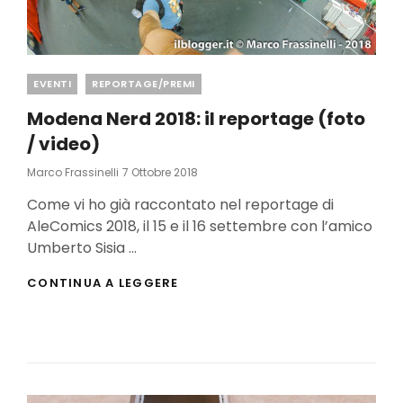
Categories
EVENTI
REPORTAGE/PREMI
Modena Nerd 2018: il reportage (foto
/ video)
Posted
Marco Frassinelli
7 Ottobre 2018
On
Come vi ho già raccontato nel reportage di
AleComics 2018, il 15 e il 16 settembre con l’amico
Umberto Sisia …
MODENA
CONTINUA A LEGGERE
NERD
2018:
IL
REPORTAGE
(FOTO
/
VIDEO)