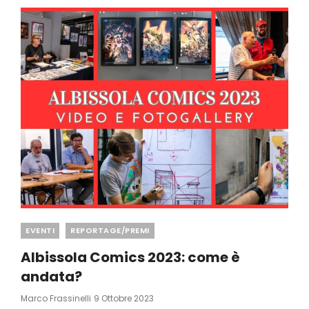
Categories
EVENTI
REPORTAGE/PREMI
Albissola Comics 2023: come è
andata?
Posted
Marco Frassinelli
9 Ottobre 2023