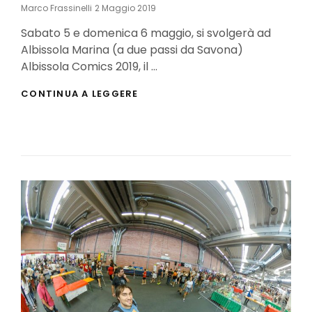
Posted
Marco Frassinelli
2 Maggio 2019
On
Sabato 5 e domenica 6 maggio, si svolgerà ad
Albissola Marina (a due passi da Savona)
Albissola Comics 2019, il …
ALBISSOLA
CONTINUA A LEGGERE
COMICS
2019:
GLI
OSPITI
E
IL
PROGRAMMA