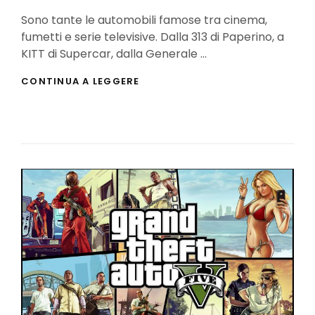
On
Sono tante le automobili famose tra cinema,
fumetti e serie televisive. Dalla 313 di Paperino, a
KITT di Supercar, dalla Generale …
BATMOBILE:
CONTINUA A LEGGERE
IN
EDICOLA
I
MODELLINI
DELL’AUTO
DI
BATMAN