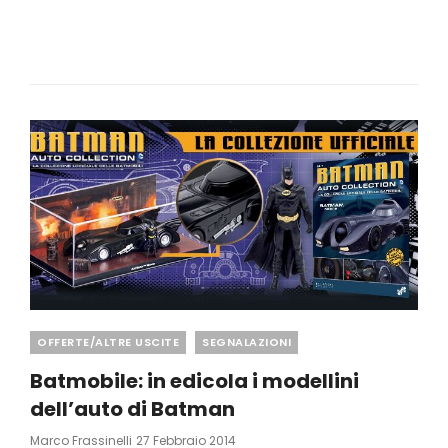
1945:
IL
GIOCO
DI
RUOLO
SULLA
RESISTENZA
Categories
OFFERTE/ALTRE USCITE
SEGNALAZIONI
Batmobile: in edicola i modellini
dell’auto di Batman
Posted
Marco Frassinelli
27 Febbraio 2014