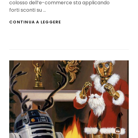
colosso dell’e-commerce sta applicando
forti sconti su …
BATMAN,
CONTINUA A LEGGERE
IL
TRONO
DI
SPADE,
TRUE
DETECTIVE…:
SERIE
TV
AD
UN
PREZZO
SCONTATISSIMO