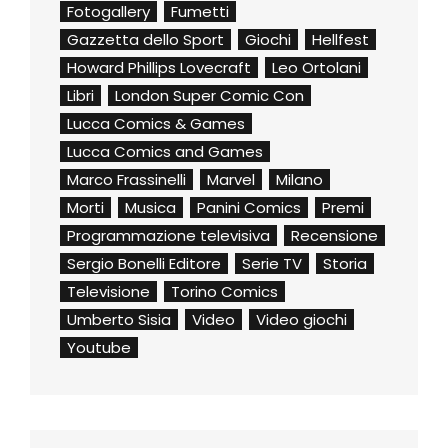
Fotogallery
Fumetti
Gazzetta dello Sport
Giochi
Hellfest
Howard Phillips Lovecraft
Leo Ortolani
Libri
London Super Comic Con
Lucca Comics & Games
Lucca Comics and Games
Marco Frassinelli
Marvel
Milano
Morti
Musica
Panini Comics
Premi
Programmazione televisiva
Recensione
Sergio Bonelli Editore
Serie TV
Storia
Televisione
Torino Comics
Umberto Sisia
Video
Video giochi
Youtube