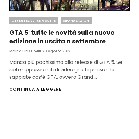
Categories
OFFERTE/ALTRE USCITE
SEGNALAZIONI
GTA 5: tutte le novità sulla nuova
edizione in uscita a settembre
Posted
Marco Frassinelli
20 Agosto 2013
On
Manca più pochissimo alla release di GTA 5. Se
siete appassionati di video giochi penso che
sappiate cos’è GTA, ovvero Grand …
GTA
CONTINUA A LEGGERE
5:
TUTTE
LE
NOVITÀ
SULLA
NUOVA
EDIZIONE
IN