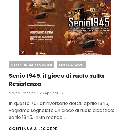
Categories
OFFERTE/ALTRE USCITE
SEGNALAZIONI
Senio 1945: il gioco di ruolo sulla
Resistenza
Posted
Marco Frassinelli
25 Aprile 2015
On
In questo 70° anniversario del 25 aprile 1945,
vogliamo segnalare un gioco di ruolo didattico:
Senio 1945. In un mondo …
SENIO
CONTINUA A LEGGERE