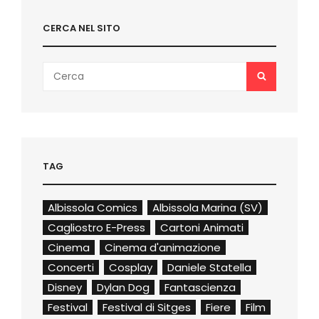
USCITA
A
CERCA NEL SITO
SETTEMBRE
Search
SEARCH
for:
TAG
Albissola Comics
Albissola Marina (SV)
Cagliostro E-Press
Cartoni Animati
Cinema
Cinema d'animazione
Concerti
Cosplay
Daniele Statella
Disney
Dylan Dog
Fantascienza
Festival
Festival di Sitges
Fiere
Film