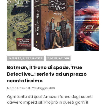
Categories
OFFERTE/ALTRE USCITE
SEGNALAZIONI
Batman, Il trono di spade, True
Detective…: serie tv ad un prezzo
scontatissimo
Posted
Marco Frassinelli
20 Maggio 2016
On
Ogni tanto siti quali Amazon fanno degli sconti
davvero imperdibili. Proprio in questi giorni il