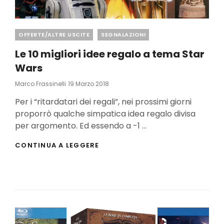
Categories
OFFERTE/ALTRE USCITE
SEGNALAZIONI
Le 10 migliori idee regalo a tema Star
Wars
Posted
Marco Frassinelli
19 Marzo 2018
On
Per i “ritardatari dei regali”, nei prossimi giorni
proporrò qualche simpatica idea regalo divisa
per argomento. Ed essendo a -1 …
LE
CONTINUA A LEGGERE
10
MIGLIORI
IDEE
REGALO
A
TEMA
STAR
WARS