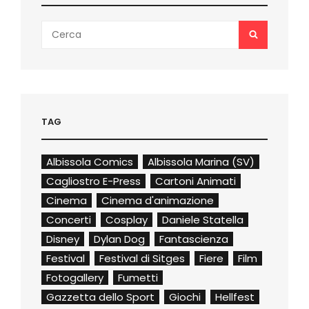
Search
SEARCH
for:
TAG
Albissola Comics
Albissola Marina (SV)
Cagliostro E-Press
Cartoni Animati
Cinema
Cinema d'animazione
Concerti
Cosplay
Daniele Statella
Disney
Dylan Dog
Fantascienza
Festival
Festival di Sitges
Fiere
Film
Fotogallery
Fumetti
Gazzetta dello Sport
Giochi
Hellfest