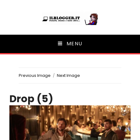
Ilblogger.it
MENU
Il portalino di blog |
Previous Image
Next Image
Drop (5)