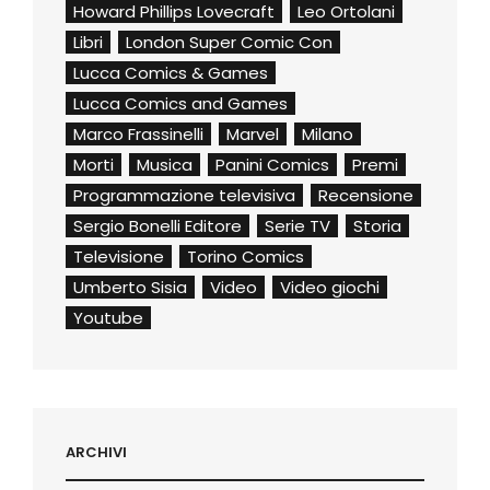
Howard Phillips Lovecraft
Leo Ortolani
Libri
London Super Comic Con
Lucca Comics & Games
Lucca Comics and Games
Marco Frassinelli
Marvel
Milano
Morti
Musica
Panini Comics
Premi
Programmazione televisiva
Recensione
Sergio Bonelli Editore
Serie TV
Storia
Televisione
Torino Comics
Umberto Sisia
Video
Video giochi
Youtube
ARCHIVI