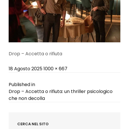
Drop – Accetta o rifiuta
Posted
Full
18 Agosto 2025
1000 × 667
on
size
Navigazione
Published in
Drop – Accetta o rifiuta: un thriller psicologico
articoli
che non decolla
CERCA NEL SITO