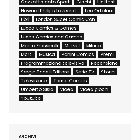
Gazzetta dello Sport
Giochi
Hellfest
Howard Phillips Lovecraft
Leo Ortolani
Libri
London Super Comic Con
Lucca Comics & Games
Lucca Comics and Games
Marco Frassinelli
Marvel
Milano
Morti
Musica
Panini Comics
Premi
Programmazione televisiva
Recensione
Sergio Bonelli Editore
Serie TV
Storia
Televisione
Torino Comics
Umberto Sisia
Video
Video giochi
Youtube
ARCHIVI