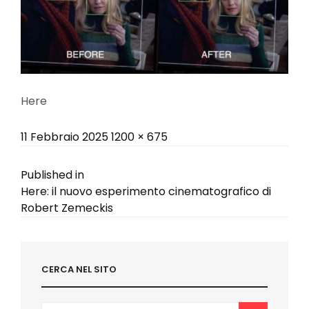
Here
Posted
Full
11 Febbraio 2025
1200 × 675
on
size
Navigazione
Published in
Here: il nuovo esperimento cinematografico di
articoli
Robert Zemeckis
CERCA NEL SITO
Search