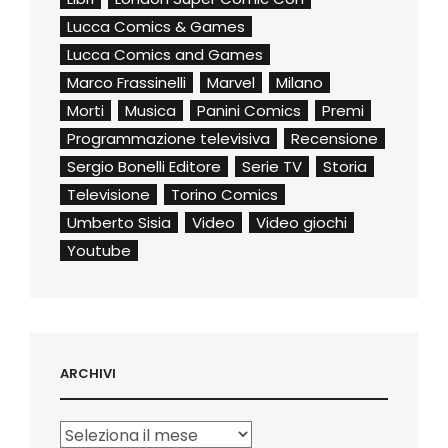
Lucca Comics & Games
Lucca Comics and Games
Marco Frassinelli
Marvel
Milano
Morti
Musica
Panini Comics
Premi
Programmazione televisiva
Recensione
Sergio Bonelli Editore
Serie TV
Storia
Televisione
Torino Comics
Umberto Sisia
Video
Video giochi
Youtube
ARCHIVI
Archivi