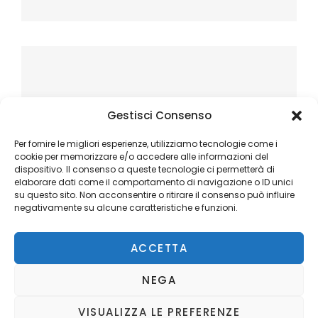
Gestisci Consenso
Per fornire le migliori esperienze, utilizziamo tecnologie come i
cookie per memorizzare e/o accedere alle informazioni del
dispositivo. Il consenso a queste tecnologie ci permetterà di
elaborare dati come il comportamento di navigazione o ID unici
su questo sito. Non acconsentire o ritirare il consenso può influire
negativamente su alcune caratteristiche e funzioni.
ACCETTA
NEGA
VISUALIZZA LE PREFERENZE
Copyright © 2026
Ilblogger.it
. All Rights Reserved.
Privacy