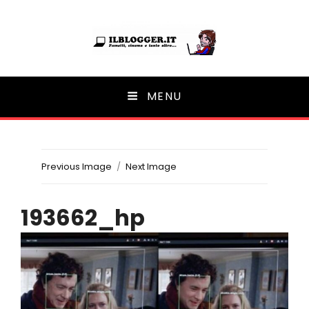
Ilblogger.it
MENU
Il portalino di blog |
Previous Image
Next Image
193662_hp