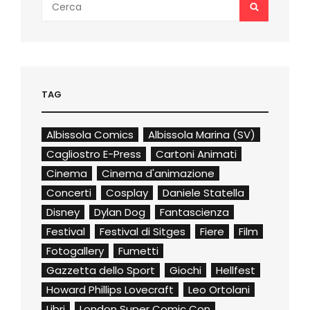
SEARCH
for:
TAG
Albissola Comics
Albissola Marina (SV)
Cagliostro E-Press
Cartoni Animati
Cinema
Cinema d'animazione
Concerti
Cosplay
Daniele Statella
Disney
Dylan Dog
Fantascienza
Festival
Festival di Sitges
Fiere
Film
Fotogallery
Fumetti
Gazzetta dello Sport
Giochi
Hellfest
Howard Phillips Lovecraft
Leo Ortolani
Libri
London Super Comic Con