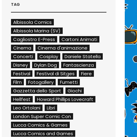
TAG
Albissola Comics
Albissola Marina (SV)
Cagliostro E-Press
Cartoni Animati
Cinema
Cinema d'animazione
Concerti
Cosplay
Daniele Statella
Disney
Dylan Dog
Fantascienza
Festival
Festival di Sitges
Fiere
Film
Fotogallery
Fumetti
Gazzetta dello Sport
Giochi
Hellfest
Howard Phillips Lovecraft
Leo Ortolani
Libri
London Super Comic Con
Lucca Comics & Games
Lucca Comics and Games