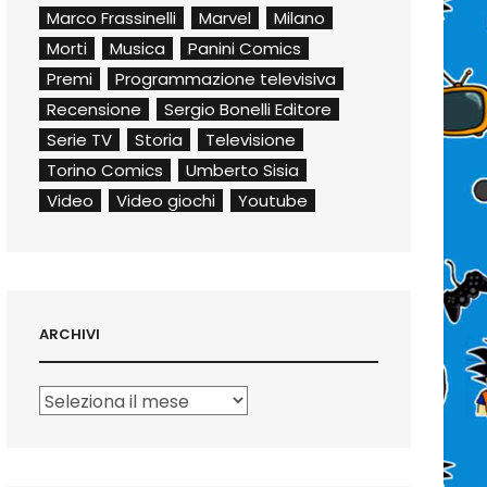
Marco Frassinelli
Marvel
Milano
Morti
Musica
Panini Comics
Premi
Programmazione televisiva
Recensione
Sergio Bonelli Editore
Serie TV
Storia
Televisione
Torino Comics
Umberto Sisia
Video
Video giochi
Youtube
ARCHIVI
Archivi