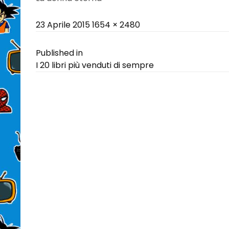
Posted
Full
23 Aprile 2015
1654 × 2480
on
size
Navigazione
Published in
I 20 libri più venduti di sempre
articoli