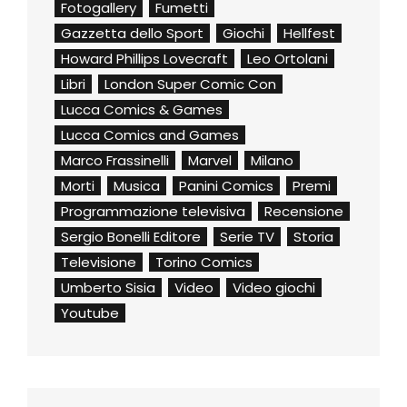
Fotogallery
Fumetti
Gazzetta dello Sport
Giochi
Hellfest
Howard Phillips Lovecraft
Leo Ortolani
Libri
London Super Comic Con
Lucca Comics & Games
Lucca Comics and Games
Marco Frassinelli
Marvel
Milano
Morti
Musica
Panini Comics
Premi
Programmazione televisiva
Recensione
Sergio Bonelli Editore
Serie TV
Storia
Televisione
Torino Comics
Umberto Sisia
Video
Video giochi
Youtube