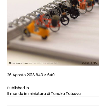
Posted
Full
26 Agosto 2018
640 × 640
on
size
Navigazione
Published in
Il mondo in miniatura di Tanaka Tatsuya
articoli