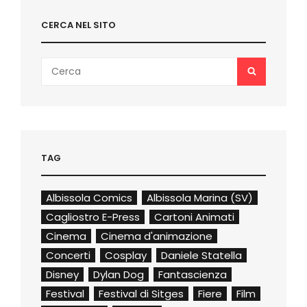
CERCA NEL SITO
Search
SEARCH
for:
TAG
Albissola Comics
Albissola Marina (SV)
Cagliostro E-Press
Cartoni Animati
Cinema
Cinema d'animazione
Concerti
Cosplay
Daniele Statella
Disney
Dylan Dog
Fantascienza
Festival
Festival di Sitges
Fiere
Film