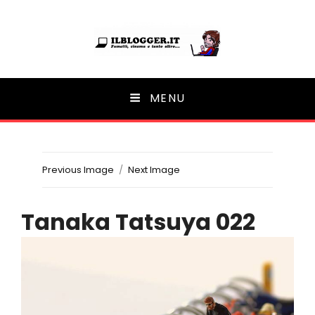
Ilblogger.it
MENU
Il portalino di blog |
Previous Image
Next Image
Tanaka Tatsuya 022