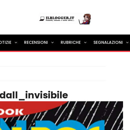
Ilblogger.it
OTIZIE
RECENSIONI
RUBRICHE
SEGNALAZIONI
Il portalino di blog |
ll_invisibile