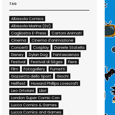
TAG
Albissola Comics
Albissola Marina (SV)
Cagliostro E-Press
Cartoni Animati
Cinema
Cinema d'animazione
Concerti
Cosplay
Daniele Statella
Disney
Dylan Dog
Fantascienza
Festival
Festival di Sitges
Fiere
Film
Fotogallery
Fumetti
Gazzetta dello Sport
Giochi
Hellfest
Howard Phillips Lovecraft
Leo Ortolani
Libri
London Super Comic Con
Lucca Comics & Games
Lucca Comics and Games