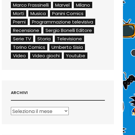
Marco Frassinelli
Marvel
Milano
Morti
Musica
Panini Comics
Premi
Programmazione televisiva
Recensione
Sergio Bonelli Editore
Serie TV
Storia
Televisione
Torino Comics
Umberto Sisia
Video
Video giochi
Youtube
ARCHIVI
Archivi