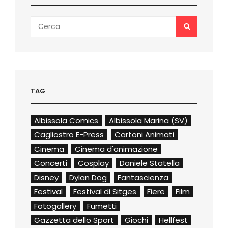
Search
SEARCH
for:
TAG
Albissola Comics
Albissola Marina (SV)
Cagliostro E-Press
Cartoni Animati
Cinema
Cinema d'animazione
Concerti
Cosplay
Daniele Statella
Disney
Dylan Dog
Fantascienza
Festival
Festival di Sitges
Fiere
Film
Fotogallery
Fumetti
Gazzetta dello Sport
Giochi
Hellfest