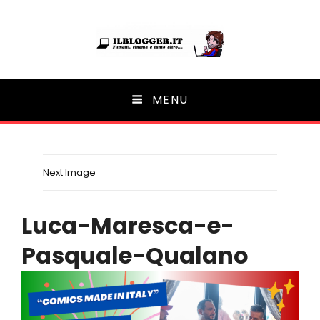
Ilblogger.it
MENU
Il portalino di blog |
Next Image
Luca-Maresca-e-
Pasquale-Qualano