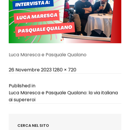
Luca Maresca e Pasquale Qualano
Posted
Full
26 Novembre 2023
1280 × 720
on
size
Navigazione
Published in
Luca Maresca e Pasquale Qualano: la via italiana
articoli
ai supereroi
CERCA NEL SITO