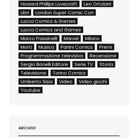
Howard Phillips Lovecraft
Leo Ortolani
Libri
London Super Comic Con
Lucca Comics & Games
Lucca Comics and Games
Marco Frassinelli
Marvel
Milano
Morti
Musica
Panini Comics
Premi
Programmazione televisiva
Recensione
Sergio Bonelli Editore
Serie TV
Storia
Televisione
Torino Comics
Umberto Sisia
Video
Video giochi
Youtube
ARCHIVI