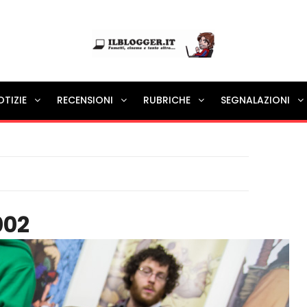
Ilblogger.it
OTIZIE
RECENSIONI
RUBRICHE
SEGNALAZIONI
Il portalino di blog |
002