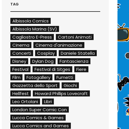
TAG
Albissola Comics
Albissola Marina (SV)
Cagliostro E-Press
Cartoni Animati
Cinema
Cinema d'animazione
Concerti
Cosplay
Daniele Statella
Disney
Dylan Dog
Fantascienza
Festival
Festival di Sitges
Fiere
Film
Fotogallery
Fumetti
Gazzetta dello Sport
Giochi
Hellfest
Howard Phillips Lovecraft
Leo Ortolani
Libri
London Super Comic Con
Lucca Comics & Games
Lucca Comics and Games