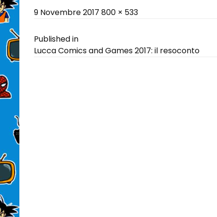
Posted
Full
9 Novembre 2017
800 × 533
on
size
Navigazione
Published in
Lucca Comics and Games 2017: il resoconto
articoli