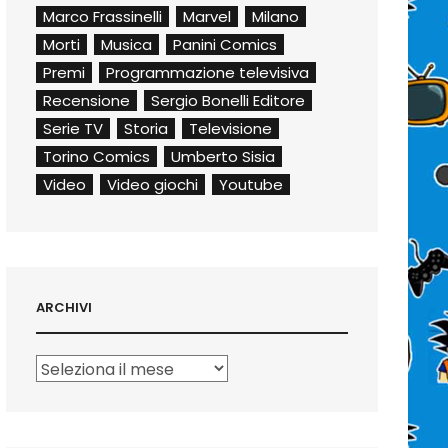
Marco Frassinelli
Marvel
Milano
Morti
Musica
Panini Comics
Premi
Programmazione televisiva
Recensione
Sergio Bonelli Editore
Serie TV
Storia
Televisione
Torino Comics
Umberto Sisia
Video
Video giochi
Youtube
ARCHIVI
Archivi