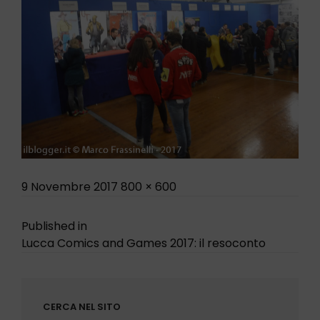
Posted
Full
9 Novembre 2017
800 × 600
on
size
Navigazione
Published in
Lucca Comics and Games 2017: il resoconto
articoli
CERCA NEL SITO