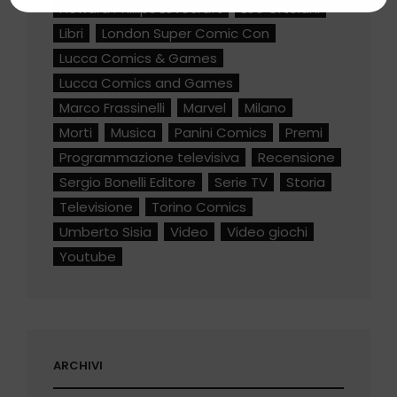
Howard Phillips Lovecraft
Leo Ortolani
Libri
London Super Comic Con
Lucca Comics & Games
Lucca Comics and Games
Marco Frassinelli
Marvel
Milano
Morti
Musica
Panini Comics
Premi
Programmazione televisiva
Recensione
Sergio Bonelli Editore
Serie TV
Storia
Televisione
Torino Comics
Umberto Sisia
Video
Video giochi
Youtube
ARCHIVI