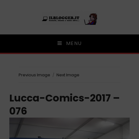
Ilblogger.it
MENU
Il portalino di blog |
Previous Image
Next Image
Lucca-Comics-2017 –
076