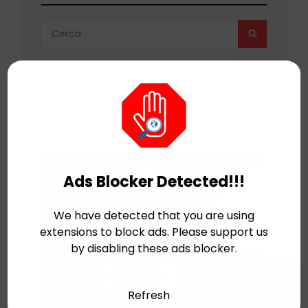
Search
SEARCH
for:
TAG
Albissola Comics
Albissola Marina (SV)
Ads Blocker Detected!!!
Cagliostro E-Press
Cartoni Animati
Cinema
Cinema d'animazione
We have detected that you are using
Concerti
Cosplay
Daniele Statella
extensions to block ads. Please support us
Disney
Dylan Dog
Fantascienza
by disabling these ads blocker.
Festival
Festival di Sitges
Fiere
Film
Fotogallery
Fumetti
Refresh
Gazzetta dello Sport
Giochi
Hellfest