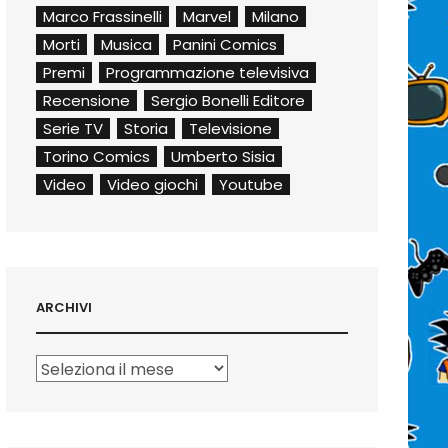
Marco Frassinelli
Marvel
Milano
Morti
Musica
Panini Comics
Premi
Programmazione televisiva
Recensione
Sergio Bonelli Editore
Serie TV
Storia
Televisione
Torino Comics
Umberto Sisia
Video
Video giochi
Youtube
ARCHIVI
Archivi