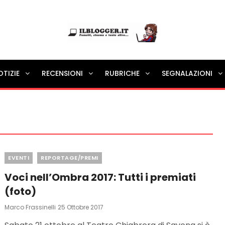
Ilblogger.it
OTIZIE
RECENSIONI
RUBRICHE
SEGNALAZIONI
Il portalino di blog |
Categories
EVENTI
REPORTAGE/PREMI
Voci nell’Ombra 2017: Tutti i premiati
(foto)
Posted
Marco Frassinelli
25 Ottobre 2017
On