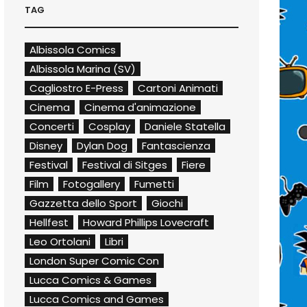
TAG
Albissola Comics
Albissola Marina (SV)
Cagliostro E-Press
Cartoni Animati
Cinema
Cinema d'animazione
Concerti
Cosplay
Daniele Statella
Disney
Dylan Dog
Fantascienza
Festival
Festival di Sitges
Fiere
Film
Fotogallery
Fumetti
Gazzetta dello Sport
Giochi
Hellfest
Howard Phillips Lovecraft
Leo Ortolani
Libri
London Super Comic Con
Lucca Comics & Games
Lucca Comics and Games