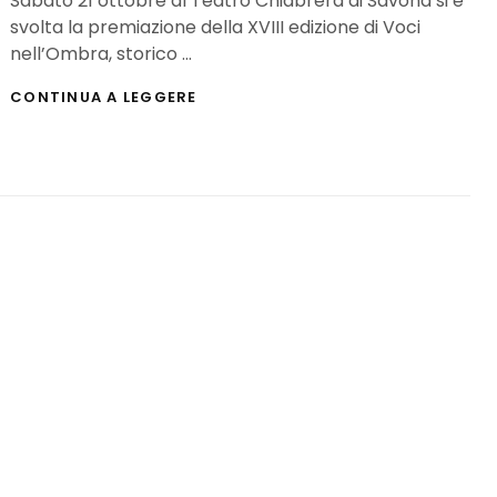
Sabato 21 ottobre al Teatro Chiabrera di Savona si è
svolta la premiazione della XVIII edizione di Voci
nell’Ombra, storico …
VOCI
CONTINUA A LEGGERE
NELL’OMBRA
2017:
TUTTI
I
PREMIATI
(FOTO)