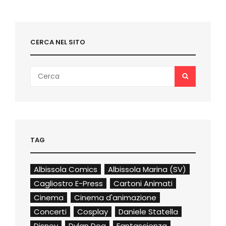
CERCA NEL SITO
Search
SEARCH
for:
TAG
Albissola Comics
Albissola Marina (SV)
Cagliostro E-Press
Cartoni Animati
Cinema
Cinema d'animazione
Concerti
Cosplay
Daniele Statella
Disney
Dylan Dog
Fantascienza