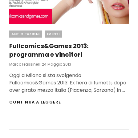
Categories
ANTICIPAZIONI
EVENTI
Fullcomics&Games 2013:
programma e vincitori
Posted
Marco Frassinelli
24 Maggio 2013
On
Oggi a Milano si sta svolgendo
Fullcomics&Games 2013. Ex fiera di fumetti, dopo
aver girato mezza Italia (Piacenza, Sarzana) in …
FULLCOMICS&GAMES
CONTINUA A LEGGERE
2013:
PROGRAMMA
E
VINCITORI