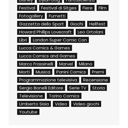
Festival
Festival di Sitges
Fiere
Film
Fotogallery
Fumetti
Gazzetta dello Sport
Giochi
Hellfest
Howard Phillips Lovecraft
Leo Ortolani
Libri
London Super Comic Con
Lucca Comics & Games
Lucca Comics and Games
Marco Frassinelli
Marvel
Milano
Morti
Musica
Panini Comics
Premi
Programmazione televisiva
Recensione
Sergio Bonelli Editore
Serie TV
Storia
Televisione
Torino Comics
Umberto Sisia
Video
Video giochi
Youtube