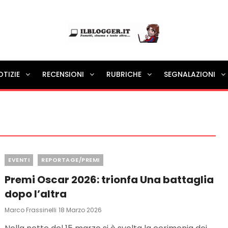
Ilblogger.it
OTIZIE
RECENSIONI
RUBRICHE
SEGNALAZIONI
Il portalino di blog |
Categories
EVENTI
REPORTAGE/PREMI
Premi Oscar 2026: trionfa Una battaglia
dopo l’altra
Posted
Marco Frassinelli
18 Marzo 2026
On