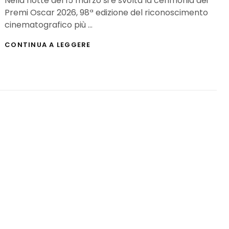
Nella notte del 15 marzo si è svolta la cerimonia dei
Premi Oscar 2026, 98ª edizione del riconoscimento
cinematografico più …
PREMI
CONTINUA A LEGGERE
OSCAR
2026:
TRIONFA
UNA
BATTAGLIA
DOPO
L’ALTRA