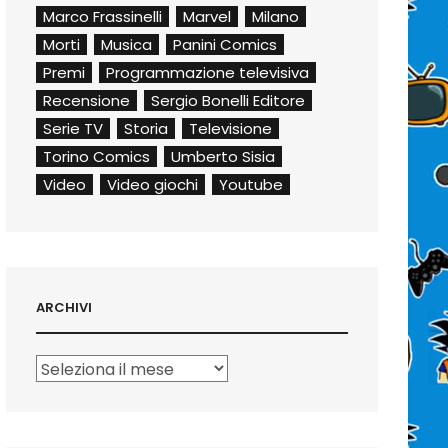
Marco Frassinelli
Marvel
Milano
Morti
Musica
Panini Comics
Premi
Programmazione televisiva
Recensione
Sergio Bonelli Editore
Serie TV
Storia
Televisione
Torino Comics
Umberto Sisia
Video
Video giochi
Youtube
ARCHIVI
Archivi