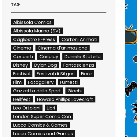
TAG
Albissola Comics
Albissola Marina (SV)
Cagliostro E-Press
Cartoni Animati
Cinema
Cinema d'animazione
Concerti
Cosplay
Daniele Statella
Disney
Dylan Dog
Fantascienza
Festival
Festival di Sitges
Fiere
Film
Fotogallery
Fumetti
Gazzetta dello Sport
Giochi
Hellfest
Howard Phillips Lovecraft
Leo Ortolani
Libri
London Super Comic Con
Lucca Comics & Games
Lucca Comics and Games