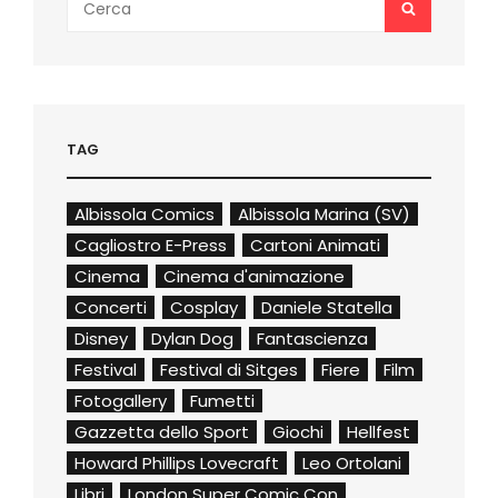
SEARCH
for:
TAG
Albissola Comics
Albissola Marina (SV)
Cagliostro E-Press
Cartoni Animati
Cinema
Cinema d'animazione
Concerti
Cosplay
Daniele Statella
Disney
Dylan Dog
Fantascienza
Festival
Festival di Sitges
Fiere
Film
Fotogallery
Fumetti
Gazzetta dello Sport
Giochi
Hellfest
Howard Phillips Lovecraft
Leo Ortolani
Libri
London Super Comic Con