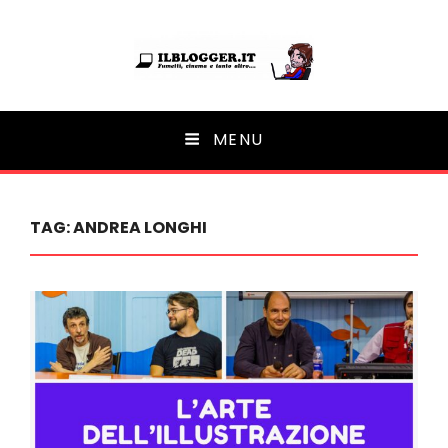
Ilblogger.it
MENU
Il portalino di blog |
TAG:
ANDREA LONGHI