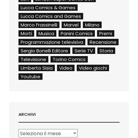
Lucca Comics & Games
Lucca Comics and Games
Marco Frassinelli
Marvel
Milano
Morti
Musica
Panini Comics
Premi
Programmazione televisiva
Recensione
Sergio Bonelli Editore
Serie TV
Storia
Televisione
Torino Comics
Umberto Sisia
Video
Video giochi
Youtube
ARCHIVI
Archivi