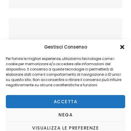
Gestisci Consenso
Per fornire le migliori esperienze, utilizziamo tecnologie come i
cookie per memorizzare e/o accedere alle informazioni del
dispositivo. Il consenso a queste tecnologie ci permetterà di
elaborare dati come il comportamento di navigazione o ID unici
su questo sito. Non acconsentire o ritirare il consenso può influire
negativamente su alcune caratteristiche e funzioni.
ACCETTA
NEGA
VISUALIZZA LE PREFERENZE
Copyright © 2026
Ilblogger.it
. All Rights Reserved.
Privacy