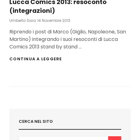
Lucca Comics 2013: resoconto
(integrazioni)
Posted
Umberto Sisia
14 Novembre 2013
On
Riprendo i post di Marco (Giglio, Napoleone, San
Martino) integrando i suoi resoconti di Lucca
Comics 2013 stand by stand …
LUCCA
CONTINUA A LEGGERE
COMICS
2013:
RESOCONTO
(INTEGRAZIONI)
CERCA NEL SITO
Search