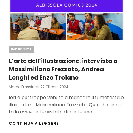
Categories
INTERVISTE
L’arte dell’illustrazione: intervista a
Massimiliano Frezzato, Andrea
Longhi ed Enzo Troiano
Posted
Marco Frassinelli
22 Ottobre 2024
On
Ieri è purtroppo venuto a mancare il fumettista e
illustratore Massimiliano Frezzato. Qualche anno
fa lo avevo intervistato durante una …
L’ARTE
CONTINUA A LEGGERE
DELL’ILLUSTRAZIONE: