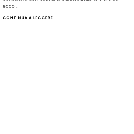
ecco …
FESTIVAL
CONTINUA A LEGGERE
DI
CANNES
2023:
IL
REPORTAGE