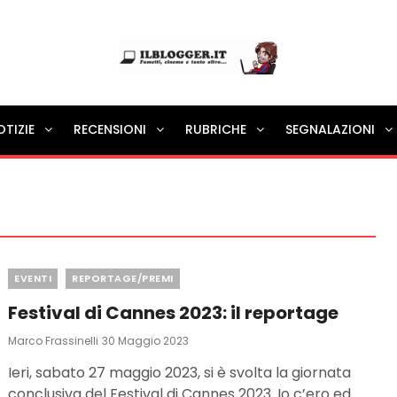
Ilblogger.it
OTIZIE
RECENSIONI
RUBRICHE
SEGNALAZIONI
Il portalino di blog |
Categories
EVENTI
REPORTAGE/PREMI
Festival di Cannes 2023: il reportage
Posted
Marco Frassinelli
30 Maggio 2023
On
Ieri, sabato 27 maggio 2023, si è svolta la giornata
conclusiva del Festival di Cannes 2023. Io c’ero ed