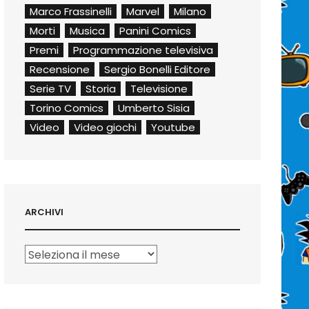
Marco Frassinelli
Marvel
Milano
Morti
Musica
Panini Comics
Premi
Programmazione televisiva
Recensione
Sergio Bonelli Editore
Serie TV
Storia
Televisione
Torino Comics
Umberto Sisia
Video
Video giochi
Youtube
ARCHIVI
Archivi