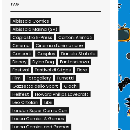
TAG
Albissola Comics
Albissola Marina (SV)
Cagliostro E-Press
Cartoni Animati
Cinema
Cinema d'animazione
Concerti
Cosplay
Daniele Statella
Disney
Dylan Dog
Fantascienza
Festival
Festival di Sitges
Fiere
Film
Fotogallery
Fumetti
Gazzetta dello Sport
Giochi
Hellfest
Howard Phillips Lovecraft
Leo Ortolani
Libri
London Super Comic Con
Lucca Comics & Games
Lucca Comics and Games