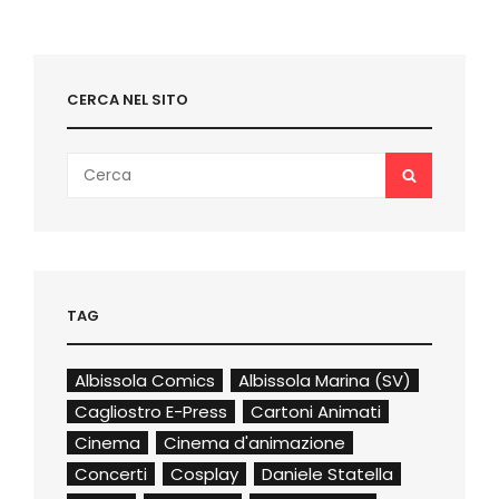
GLI
ANNI
’40
CERCA NEL SITO
Search
SEARCH
for:
TAG
Albissola Comics
Albissola Marina (SV)
Cagliostro E-Press
Cartoni Animati
Cinema
Cinema d'animazione
Concerti
Cosplay
Daniele Statella