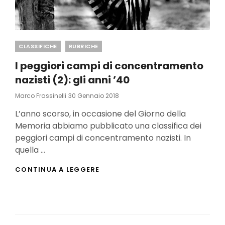
Categories
CLASSIFICHE
RUBRICHE
I peggiori campi di concentramento
nazisti (2): gli anni ’40
Posted
Marco Frassinelli
30 Gennaio 2018
On
L’anno scorso, in occasione del Giorno della
Memoria abbiamo pubblicato una classifica dei
peggiori campi di concentramento nazisti. In
quella …
I
CONTINUA A LEGGERE
PEGGIORI
CAMPI
DI
CONCENTRAMENTO
NAZISTI
(2):