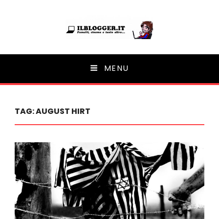
Ilblogger.it
MENU
Il portalino di blog |
TAG:
AUGUST HIRT