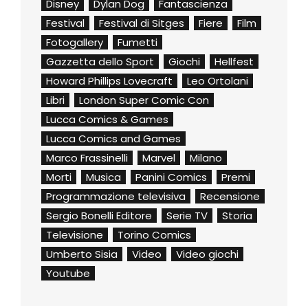
Disney
Dylan Dog
Fantascienza
Festival
Festival di Sitges
Fiere
Film
Fotogallery
Fumetti
Gazzetta dello Sport
Giochi
Hellfest
Howard Phillips Lovecraft
Leo Ortolani
Libri
London Super Comic Con
Lucca Comics & Games
Lucca Comics and Games
Marco Frassinelli
Marvel
Milano
Morti
Musica
Panini Comics
Premi
Programmazione televisiva
Recensione
Sergio Bonelli Editore
Serie TV
Storia
Televisione
Torino Comics
Umberto Sisia
Video
Video giochi
Youtube