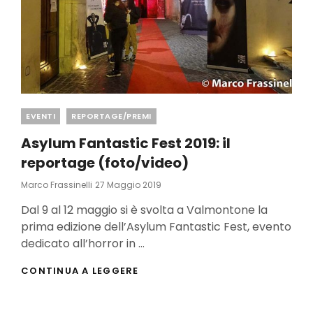
Categories
EVENTI
REPORTAGE/PREMI
Asylum Fantastic Fest 2019: il
reportage (foto/video)
Posted
Marco Frassinelli
27 Maggio 2019
On
Dal 9 al 12 maggio si è svolta a Valmontone la
prima edizione dell’Asylum Fantastic Fest, evento
dedicato all’horror in …
ASYLUM
CONTINUA A LEGGERE
FANTASTIC
FEST
2019: