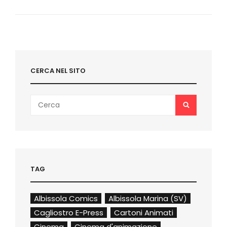
IL
REPORTAGE
(FOTO/VIDEO)
CERCA NEL SITO
Search
SEARCH
for:
TAG
Albissola Comics
Albissola Marina (SV)
Cagliostro E-Press
Cartoni Animati
Cinema
Cinema d'animazione