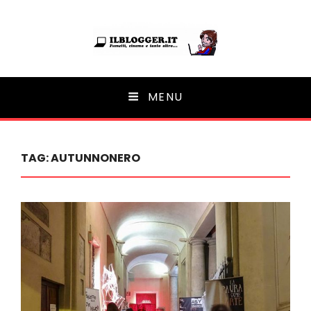
Ilblogger.it
MENU
Il portalino di blog |
TAG:
AUTUNNONERO