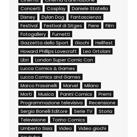
Concerti
Cosplay
Daniele Statella
Disney
Dylan Dog
Fantascienza
Festival
Festival di Sitges
Fiere
Film
Fotogallery
Fumetti
Gazzetta dello Sport
Giochi
Hellfest
Howard Phillips Lovecraft
Leo Ortolani
Libri
London Super Comic Con
Lucca Comics & Games
Lucca Comics and Games
Marco Frassinelli
Marvel
Milano
Morti
Musica
Panini Comics
Premi
Programmazione televisiva
Recensione
Sergio Bonelli Editore
Serie TV
Storia
Televisione
Torino Comics
Umberto Sisia
Video
Video giochi
Youtube