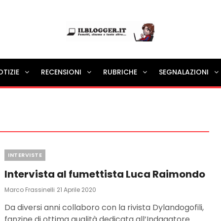
Ilblogger.it
OTIZIE
RECENSIONI
RUBRICHE
SEGNALAZIONI
Il portalino di blog |
Categories
INTERVISTE
Intervista al fumettista Luca Raimondo
Posted
Marco Frassinelli
21 Aprile 2020
On
Da diversi anni collaboro con la rivista Dylandogofili,
fanzine di ottima qualità dedicata all’Indagatore