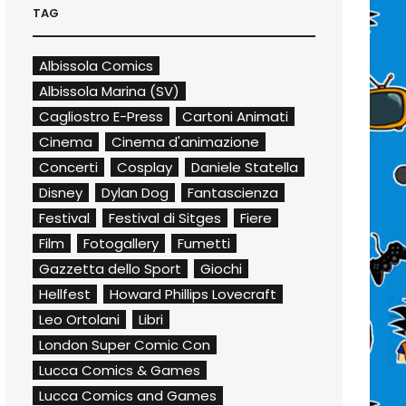
TAG
Albissola Comics
Albissola Marina (SV)
Cagliostro E-Press
Cartoni Animati
Cinema
Cinema d'animazione
Concerti
Cosplay
Daniele Statella
Disney
Dylan Dog
Fantascienza
Festival
Festival di Sitges
Fiere
Film
Fotogallery
Fumetti
Gazzetta dello Sport
Giochi
Hellfest
Howard Phillips Lovecraft
Leo Ortolani
Libri
London Super Comic Con
Lucca Comics & Games
Lucca Comics and Games