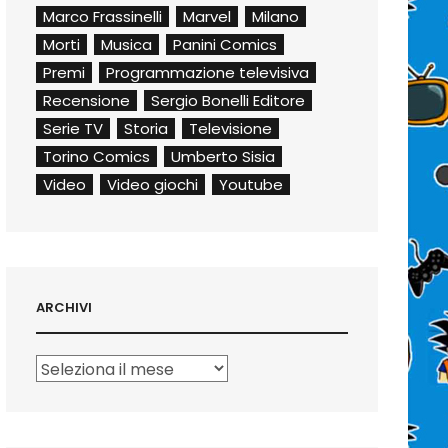
Marco Frassinelli
Marvel
Milano
Morti
Musica
Panini Comics
Premi
Programmazione televisiva
Recensione
Sergio Bonelli Editore
Serie TV
Storia
Televisione
Torino Comics
Umberto Sisia
Video
Video giochi
Youtube
ARCHIVI
Archivi