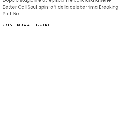
Dopo 6 stagioni e 63 episodi si è conclusa la serie
Better Call Saul, spin-off della celeberrima Breaking
Bad. Ne …
BETTER
CONTINUA A LEGGERE
CALL
SAUL
(6
STAGIONI):
RIASSUNTO
E
COMMENTO