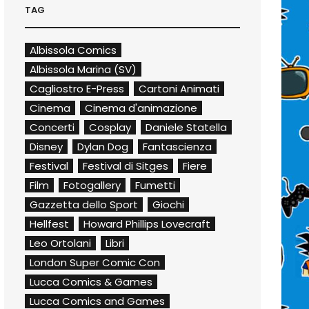
TAG
Albissola Comics
Albissola Marina (SV)
Cagliostro E-Press
Cartoni Animati
Cinema
Cinema d'animazione
Concerti
Cosplay
Daniele Statella
Disney
Dylan Dog
Fantascienza
Festival
Festival di Sitges
Fiere
Film
Fotogallery
Fumetti
Gazzetta dello Sport
Giochi
Hellfest
Howard Phillips Lovecraft
Leo Ortolani
Libri
London Super Comic Con
Lucca Comics & Games
Lucca Comics and Games