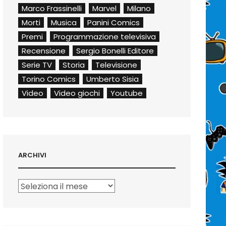
Marco Frassinelli
Marvel
Milano
Morti
Musica
Panini Comics
Premi
Programmazione televisiva
Recensione
Sergio Bonelli Editore
Serie TV
Storia
Televisione
Torino Comics
Umberto Sisia
Video
Video giochi
Youtube
ARCHIVI
Archivi