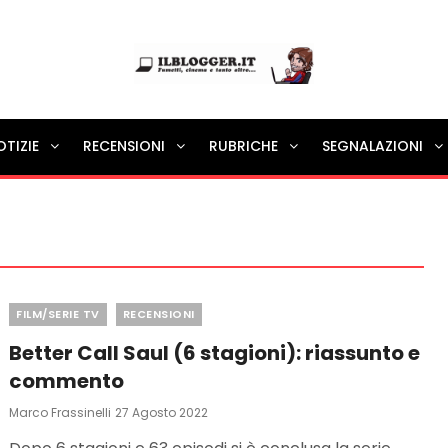
Ilblogger.it
OTIZIE
RECENSIONI
RUBRICHE
SEGNALAZIONI
Il portalino di blog |
Categories
FILM/SERIE TV
RECENSIONI
Better Call Saul (6 stagioni): riassunto e
commento
Posted
Marco Frassinelli
27 Agosto 2022
On