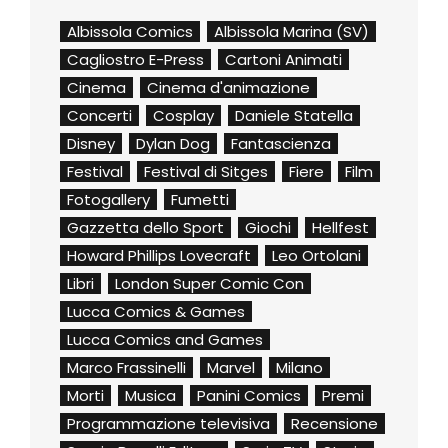
Albissola Comics
Albissola Marina (SV)
Cagliostro E-Press
Cartoni Animati
Cinema
Cinema d'animazione
Concerti
Cosplay
Daniele Statella
Disney
Dylan Dog
Fantascienza
Festival
Festival di Sitges
Fiere
Film
Fotogallery
Fumetti
Gazzetta dello Sport
Giochi
Hellfest
Howard Phillips Lovecraft
Leo Ortolani
Libri
London Super Comic Con
Lucca Comics & Games
Lucca Comics and Games
Marco Frassinelli
Marvel
Milano
Morti
Musica
Panini Comics
Premi
Programmazione televisiva
Recensione