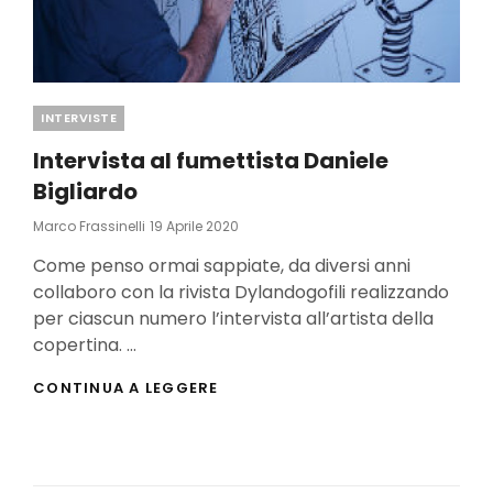
Categories
INTERVISTE
Intervista al fumettista Daniele
Bigliardo
Posted
Marco Frassinelli
19 Aprile 2020
On
Come penso ormai sappiate, da diversi anni
collaboro con la rivista Dylandogofili realizzando
per ciascun numero l’intervista all’artista della
copertina. …
INTERVISTA
CONTINUA A LEGGERE
AL
FUMETTISTA
DANIELE
BIGLIARDO