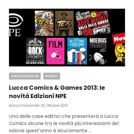
Categories
ANTICIPAZIONI
EVENTI
Lucca Comics & Games 2013: le
novità Edizioni NPE
Posted
Marco Frassinelli
30 Ottobre 2013
On
Una delle case editrici che presenterà a Lucca
Comics alcune tra le novità più interessanti del
salone quest’anno è sicuramente …