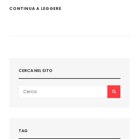
LUCCA
CONTINUA A LEGGERE
COMICS
&
GAMES
2013:
LE
NOVITÀ
EDIZIONI
NPE
CERCA NEL SITO
Search
SEARCH
for:
TAG