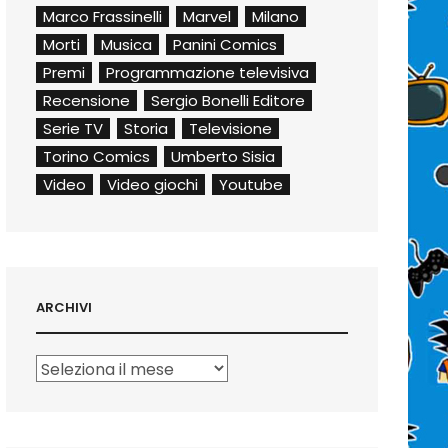
Marco Frassinelli
Marvel
Milano
Morti
Musica
Panini Comics
Premi
Programmazione televisiva
Recensione
Sergio Bonelli Editore
Serie TV
Storia
Televisione
Torino Comics
Umberto Sisia
Video
Video giochi
Youtube
ARCHIVI
Archivi