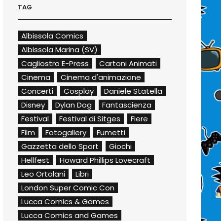
TAG
Albissola Comics
Albissola Marina (SV)
Cagliostro E-Press
Cartoni Animati
Cinema
Cinema d'animazione
Concerti
Cosplay
Daniele Statella
Disney
Dylan Dog
Fantascienza
Festival
Festival di Sitges
Fiere
Film
Fotogallery
Fumetti
Gazzetta dello Sport
Giochi
Hellfest
Howard Phillips Lovecraft
Leo Ortolani
Libri
London Super Comic Con
Lucca Comics & Games
Lucca Comics and Games