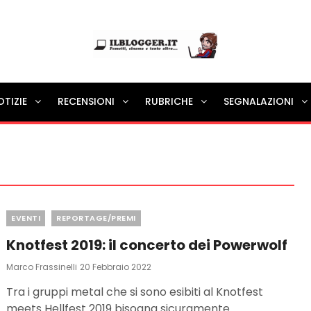
Ilblogger.it
OTIZIE
RECENSIONI
RUBRICHE
SEGNALAZIONI
Il portalino di blog |
Categories
EVENTI
REPORTAGE/PREMI
Knotfest 2019: il concerto dei Powerwolf
Posted
Marco Frassinelli
20 Febbraio 2022
On
Tra i gruppi metal che si sono esibiti al Knotfest
meets Hellfest 2019 bisogna sicuramente