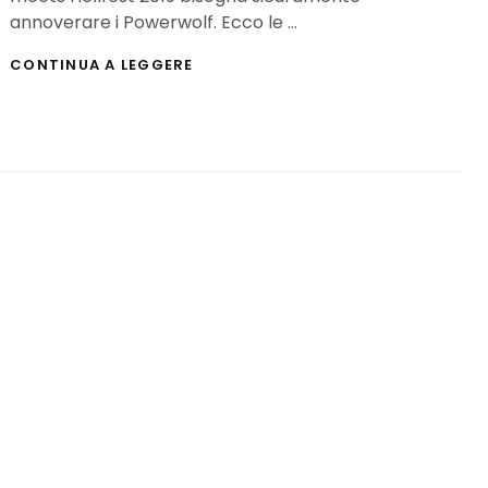
annoverare i Powerwolf. Ecco le …
KNOTFEST
CONTINUA A LEGGERE
2019:
IL
CONCERTO
DEI
POWERWOLF