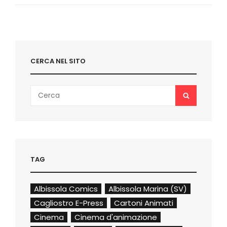
I
PREMIATI
CERCA NEL SITO
Search
SEARCH
for:
TAG
Albissola Comics
Albissola Marina (SV)
Cagliostro E-Press
Cartoni Animati
Cinema
Cinema d'animazione