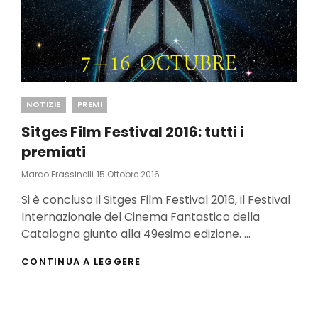
Categories
NOTIZIE
PREMI
Sitges Film Festival 2016: tutti i
premiati
Posted
Marco Frassinelli
15 Ottobre 2016
On
Si è concluso il Sitges Film Festival 2016, il Festival
Internazionale del Cinema Fantastico della
Catalogna giunto alla 49esima edizione. …
SITGES
CONTINUA A LEGGERE
FILM
FESTIVAL
2016:
TUTTI