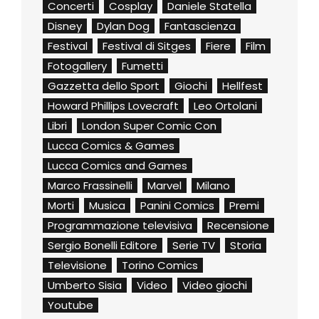
Concerti
Cosplay
Daniele Statella
Disney
Dylan Dog
Fantascienza
Festival
Festival di Sitges
Fiere
Film
Fotogallery
Fumetti
Gazzetta dello Sport
Giochi
Hellfest
Howard Phillips Lovecraft
Leo Ortolani
Libri
London Super Comic Con
Lucca Comics & Games
Lucca Comics and Games
Marco Frassinelli
Marvel
Milano
Morti
Musica
Panini Comics
Premi
Programmazione televisiva
Recensione
Sergio Bonelli Editore
Serie TV
Storia
Televisione
Torino Comics
Umberto Sisia
Video
Video giochi
Youtube