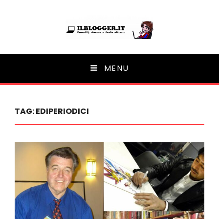
Ilblogger.it
MENU
Il portalino di blog |
TAG:
EDIPERIODICI