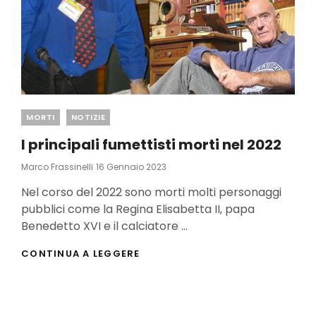
Categories
MORTI
NOTIZIE
I principali fumettisti morti nel 2022
Posted
Marco Frassinelli
16 Gennaio 2023
On
Nel corso del 2022 sono morti molti personaggi
pubblici come la Regina Elisabetta II, papa
Benedetto XVI e il calciatore …
I
CONTINUA A LEGGERE
PRINCIPALI
FUMETTISTI
MORTI
NEL