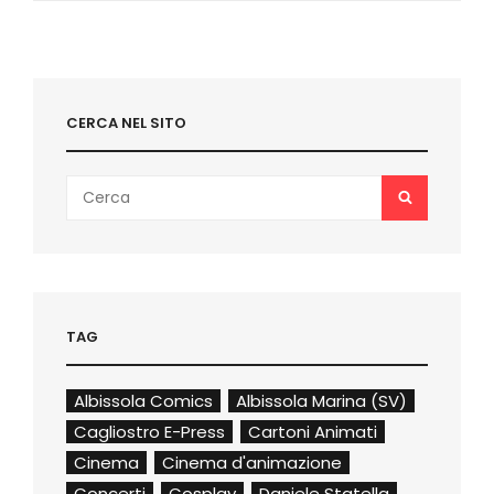
2022
CERCA NEL SITO
Search
SEARCH
for:
TAG
Albissola Comics
Albissola Marina (SV)
Cagliostro E-Press
Cartoni Animati
Cinema
Cinema d'animazione
Concerti
Cosplay
Daniele Statella