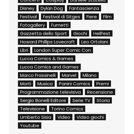
Disney
Dylan Dog
Fantascienza
Festival
Festival di Sitges
Fiere
Film
Fotogallery
Fumetti
Gazzetta dello Sport
Giochi
Hellfest
Howard Phillips Lovecraft
Leo Ortolani
Libri
London Super Comic Con
Lucca Comics & Games
Lucca Comics and Games
Marco Frassinelli
Marvel
Milano
Morti
Musica
Panini Comics
Premi
Programmazione televisiva
Recensione
Sergio Bonelli Editore
Serie TV
Storia
Televisione
Torino Comics
Umberto Sisia
Video
Video giochi
Youtube