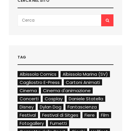
CERCA NEL SITO
Search
SEARCH
for:
TAG
Albissola Comics
Albissola Marina (SV)
Cagliostro E-Press
Cartoni Animati
Cinema
Cinema d'animazione
Concerti
Cosplay
Daniele Statella
Disney
Dylan Dog
Fantascienza
Festival
Festival di Sitges
Fiere
Film
Fotogallery
Fumetti