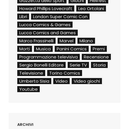
Gazzetta dello Sport
Giochi
Hellfest
Howard Phillips Lovecraft
Leo Ortolani
Libri
London Super Comic Con
Lucca Comics & Games
Lucca Comics and Games
Marco Frassinelli
Marvel
Milano
Morti
Musica
Panini Comics
Premi
Programmazione televisiva
Recensione
Sergio Bonelli Editore
Serie TV
Storia
Televisione
Torino Comics
Umberto Sisia
Video
Video giochi
Youtube
ARCHIVI