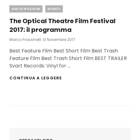
Categories
ANTICIPAZIONI
EVENTI
The Optical Theatre Film Festival
2017: il programma
Posted
Marco Frassinelli
13 Novembre 2017
On
Best Feature Film Best Short Film Best Trash
Feature Film Best Trash Short Film BEST TRAILER
Svart Records: Vinyl for …
THE
CONTINUA A LEGGERE
OPTICAL
THEATRE
FILM
FESTIVAL
2017:
IL
PROGRAMMA