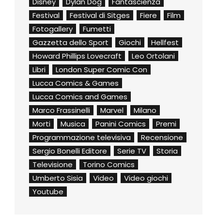
Disney
Dylan Dog
Fantascienza
Festival
Festival di Sitges
Fiere
Film
Fotogallery
Fumetti
Gazzetta dello Sport
Giochi
Hellfest
Howard Phillips Lovecraft
Leo Ortolani
Libri
London Super Comic Con
Lucca Comics & Games
Lucca Comics and Games
Marco Frassinelli
Marvel
Milano
Morti
Musica
Panini Comics
Premi
Programmazione televisiva
Recensione
Sergio Bonelli Editore
Serie TV
Storia
Televisione
Torino Comics
Umberto Sisia
Video
Video giochi
Youtube