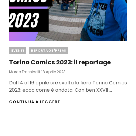
Categories
EVENTI
REPORTAGE/PREMI
Torino Comics 2023: il reportage
Posted
Marco Frassinelli
18 Aprile 2023
On
Dal 14 al 16 aprile si è svolta la fiera Torino Comics
2023: ecco come è andata. Con ben XXVII …
TORINO
CONTINUA A LEGGERE
COMICS
2023:
IL
REPORTAGE