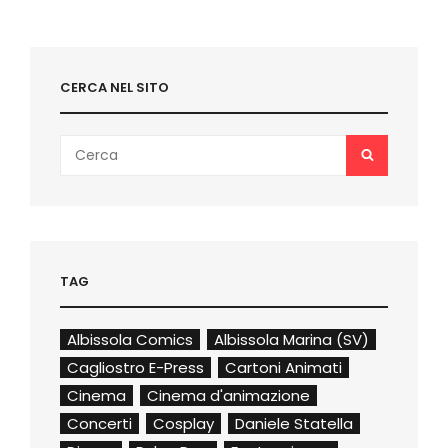
CERCA NEL SITO
Search
SEARCH
for:
TAG
Albissola Comics
Albissola Marina (SV)
Cagliostro E-Press
Cartoni Animati
Cinema
Cinema d'animazione
Concerti
Cosplay
Daniele Statella