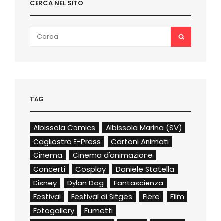
CERCA NEL SITO
Search
SEARCH
for:
TAG
Albissola Comics
Albissola Marina (SV)
Cagliostro E-Press
Cartoni Animati
Cinema
Cinema d'animazione
Concerti
Cosplay
Daniele Statella
Disney
Dylan Dog
Fantascienza
Festival
Festival di Sitges
Fiere
Film
Fotogallery
Fumetti