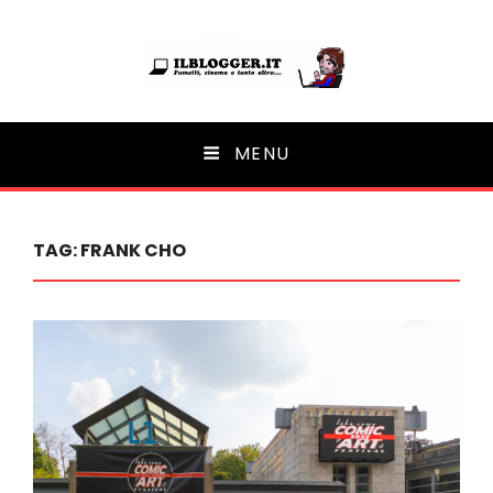
Ilblogger.it
MENU
Il portalino di blog |
TAG:
FRANK CHO