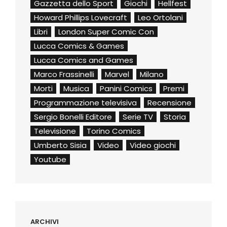
Gazzetta dello Sport
Giochi
Hellfest
Howard Phillips Lovecraft
Leo Ortolani
Libri
London Super Comic Con
Lucca Comics & Games
Lucca Comics and Games
Marco Frassinelli
Marvel
Milano
Morti
Musica
Panini Comics
Premi
Programmazione televisiva
Recensione
Sergio Bonelli Editore
Serie TV
Storia
Televisione
Torino Comics
Umberto Sisia
Video
Video giochi
Youtube
ARCHIVI