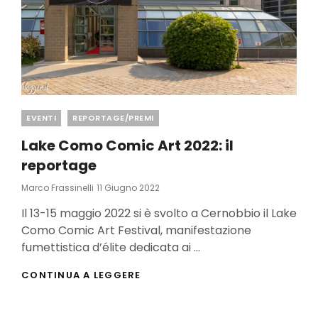
Categories
EVENTI
REPORTAGE/PREMI
Lake Como Comic Art 2022: il
reportage
Posted
Marco Frassinelli
11 Giugno 2022
On
Il 13-15 maggio 2022 si è svolto a Cernobbio il Lake
Como Comic Art Festival, manifestazione
fumettistica d’élite dedicata ai …
LAKE
CONTINUA A LEGGERE
COMO
COMIC
ART