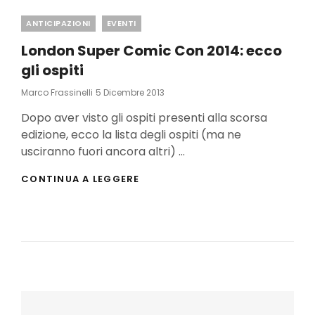
Categories
ANTICIPAZIONI
EVENTI
London Super Comic Con 2014: ecco
gli ospiti
Posted
Marco Frassinelli
5 Dicembre 2013
On
Dopo aver visto gli ospiti presenti alla scorsa
edizione, ecco la lista degli ospiti (ma ne
usciranno fuori ancora altri) …
LONDON
CONTINUA A LEGGERE
SUPER
COMIC
CON
2014:
ECCO
GLI
OSPITI