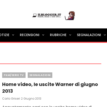
Ilblogger.it
OTIZIE
RECENSIONI
RUBRICHE
SEGNALAZIONI
Il portalino di blog |
Categories
FILM/SERIE TV
SEGNALAZIONI
Home video, le uscite Warner di giugno
2013
Posted
Carlo Griseri
2 Giugno 2013
On