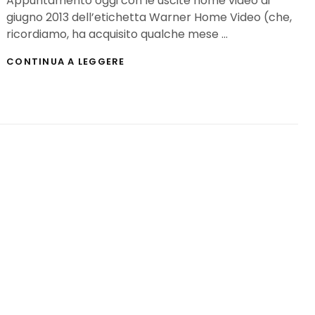
Appuntamento oggi con le uscite home video di
giugno 2013 dell’etichetta Warner Home Video (che,
ricordiamo, ha acquisito qualche mese …
HOME
CONTINUA A LEGGERE
VIDEO,
LE
USCITE
WARNER
DI
GIUGNO
2013