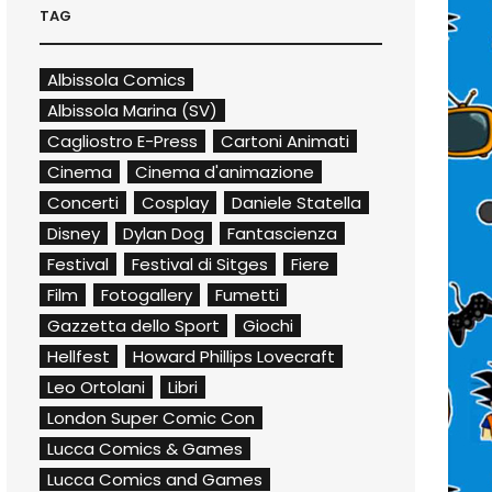
TAG
Albissola Comics
Albissola Marina (SV)
Cagliostro E-Press
Cartoni Animati
Cinema
Cinema d'animazione
Concerti
Cosplay
Daniele Statella
Disney
Dylan Dog
Fantascienza
Festival
Festival di Sitges
Fiere
Film
Fotogallery
Fumetti
Gazzetta dello Sport
Giochi
Hellfest
Howard Phillips Lovecraft
Leo Ortolani
Libri
London Super Comic Con
Lucca Comics & Games
Lucca Comics and Games