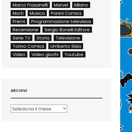
Marco Frassinelli
Marvel
Milano
Morti
Musica
Panini Comics
Premi
Programmazione televisiva
Recensione
Sergio Bonelli Editore
Serie TV
Storia
Televisione
Torino Comics
Umberto Sisia
Video
Video giochi
Youtube
ARCHIVI
Archivi