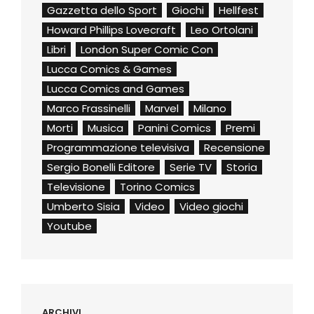
Gazzetta dello Sport
Giochi
Hellfest
Howard Phillips Lovecraft
Leo Ortolani
Libri
London Super Comic Con
Lucca Comics & Games
Lucca Comics and Games
Marco Frassinelli
Marvel
Milano
Morti
Musica
Panini Comics
Premi
Programmazione televisiva
Recensione
Sergio Bonelli Editore
Serie TV
Storia
Televisione
Torino Comics
Umberto Sisia
Video
Video giochi
Youtube
ARCHIVI