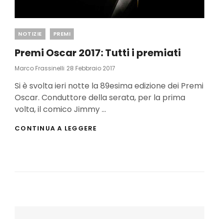
Categories
NOTIZIE
PREMI
Premi Oscar 2017: Tutti i premiati
Posted
Marco Frassinelli
28 Febbraio 2017
On
Si è svolta ieri notte la 89esima edizione dei Premi
Oscar. Conduttore della serata, per la prima
volta, il comico Jimmy …
PREMI
CONTINUA A LEGGERE
OSCAR
2017:
TUTTI
I
PREMIATI