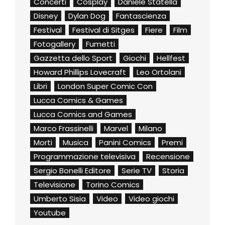
Concerti
Cosplay
Daniele Statella
Disney
Dylan Dog
Fantascienza
Festival
Festival di Sitges
Fiere
Film
Fotogallery
Fumetti
Gazzetta dello Sport
Giochi
Hellfest
Howard Phillips Lovecraft
Leo Ortolani
Libri
London Super Comic Con
Lucca Comics & Games
Lucca Comics and Games
Marco Frassinelli
Marvel
Milano
Morti
Musica
Panini Comics
Premi
Programmazione televisiva
Recensione
Sergio Bonelli Editore
Serie TV
Storia
Televisione
Torino Comics
Umberto Sisia
Video
Video giochi
Youtube