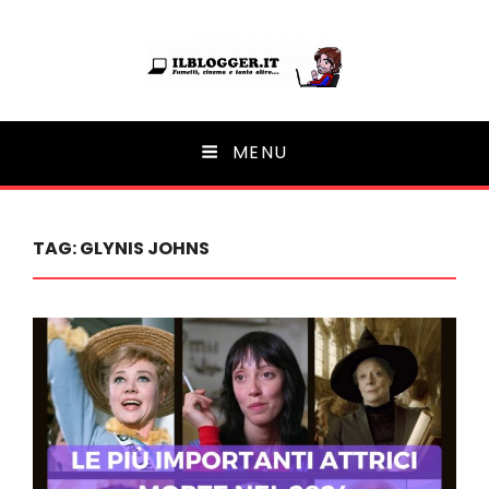
Ilblogger.it
MENU
Il portalino di blog |
TAG:
GLYNIS JOHNS