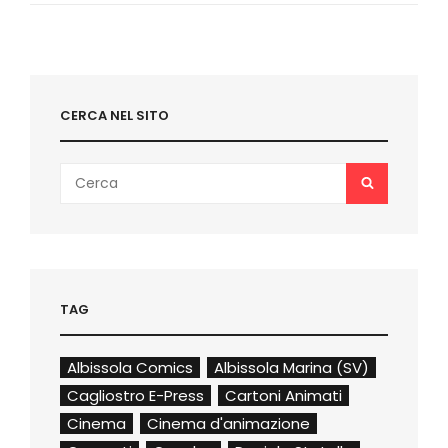
NEL
2024
CERCA NEL SITO
Search
SEARCH
for:
TAG
Albissola Comics
Albissola Marina (SV)
Cagliostro E-Press
Cartoni Animati
Cinema
Cinema d'animazione