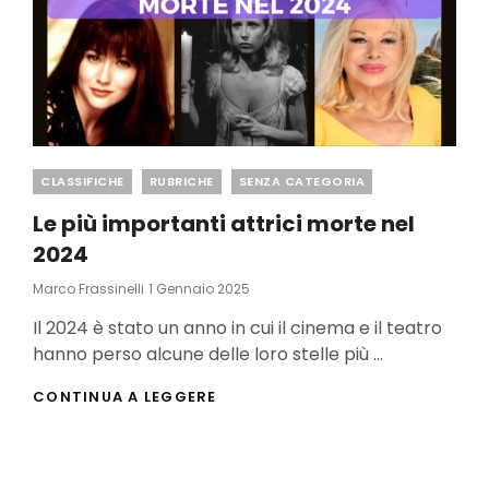
Categories
CLASSIFICHE
RUBRICHE
SENZA CATEGORIA
Le più importanti attrici morte nel
2024
Posted
Marco Frassinelli
1 Gennaio 2025
On
Il 2024 è stato un anno in cui il cinema e il teatro
hanno perso alcune delle loro stelle più …
LE
CONTINUA A LEGGERE
PIÙ
IMPORTANTI
ATTRICI
MORTE