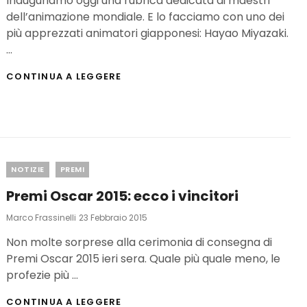
Inauguriamo oggi una rubrica dedicata ai maestri
dell’animazione mondiale. E lo facciamo con uno dei
più apprezzati animatori giapponesi: Hayao Miyazaki.
…
I
CONTINUA A LEGGERE
GRANDI
DELL’ANIMAZIONE
(1):
HAYAO
MIYAZAKI
Categories
NOTIZIE
PREMI
Premi Oscar 2015: ecco i vincitori
Posted
Marco Frassinelli
23 Febbraio 2015
On
Non molte sorprese alla cerimonia di consegna di
Premi Oscar 2015 ieri sera. Quale più quale meno, le
profezie più …
PREMI
CONTINUA A LEGGERE