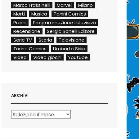
Marco Frassinelli
Marvel
Milano
Morti
Musica
Panini Comics
Premi
Programmazione televisiva
Recensione
Sergio Bonelli Editore
Serie TV
Storia
Televisione
Torino Comics
Umberto Sisia
Video
Video giochi
Youtube
ARCHIVI
Archivi