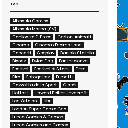
TAG
Albissola Comics
Albissola Marina (SV)
Cagliostro E-Press
Cartoni Animati
Cinema
Cinema d'animazione
Concerti
Cosplay
Daniele Statella
Disney
Dylan Dog
Fantascienza
Festival
Festival di Sitges
Fiere
Film
Fotogallery
Fumetti
Gazzetta dello Sport
Giochi
Hellfest
Howard Phillips Lovecraft
Leo Ortolani
Libri
London Super Comic Con
Lucca Comics & Games
Lucca Comics and Games