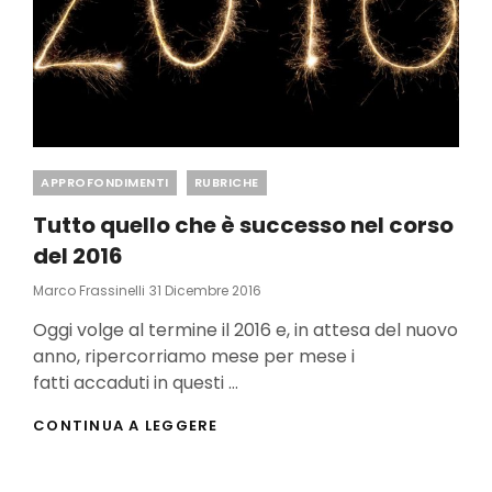
Categories
APPROFONDIMENTI
RUBRICHE
Tutto quello che è successo nel corso
del 2016
Posted
Marco Frassinelli
31 Dicembre 2016
On
Oggi volge al termine il 2016 e, in attesa del nuovo
anno, ripercorriamo mese per mese i
fatti accaduti in questi …
TUTTO
CONTINUA A LEGGERE
QUELLO
CHE
È