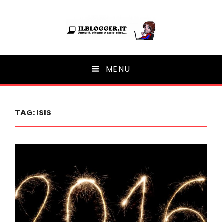
Ilblogger.it
MENU
Il portalino di blog |
TAG:
ISIS