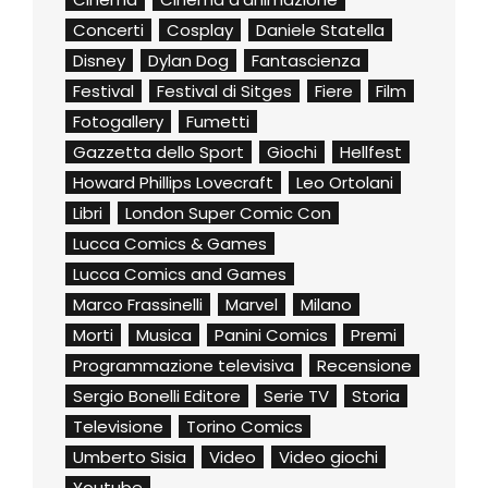
Concerti
Cosplay
Daniele Statella
Disney
Dylan Dog
Fantascienza
Festival
Festival di Sitges
Fiere
Film
Fotogallery
Fumetti
Gazzetta dello Sport
Giochi
Hellfest
Howard Phillips Lovecraft
Leo Ortolani
Libri
London Super Comic Con
Lucca Comics & Games
Lucca Comics and Games
Marco Frassinelli
Marvel
Milano
Morti
Musica
Panini Comics
Premi
Programmazione televisiva
Recensione
Sergio Bonelli Editore
Serie TV
Storia
Televisione
Torino Comics
Umberto Sisia
Video
Video giochi
Youtube