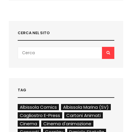
REPORTAGE
CERCA NEL SITO
Search
SEARCH
for:
TAG
Albissola Comics
Albissola Marina (SV)
Cagliostro E-Press
Cartoni Animati
Cinema
Cinema d'animazione
Concerti
Cosplay
Daniele Statella