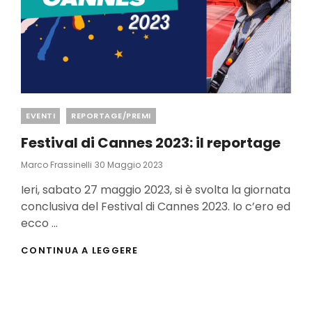
Categories
EVENTI
REPORTAGE/PREMI
Festival di Cannes 2023: il reportage
Posted
Marco Frassinelli
30 Maggio 2023
On
Ieri, sabato 27 maggio 2023, si è svolta la giornata
conclusiva del Festival di Cannes 2023. Io c’ero ed
ecco …
FESTIVAL
CONTINUA A LEGGERE
DI
CANNES
2023:
IL