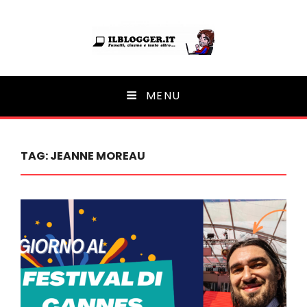
Ilblogger.it
MENU
Il portalino di blog |
TAG:
JEANNE MOREAU