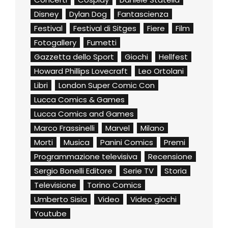
Disney
Dylan Dog
Fantascienza
Festival
Festival di Sitges
Fiere
Film
Fotogallery
Fumetti
Gazzetta dello Sport
Giochi
Hellfest
Howard Phillips Lovecraft
Leo Ortolani
Libri
London Super Comic Con
Lucca Comics & Games
Lucca Comics and Games
Marco Frassinelli
Marvel
Milano
Morti
Musica
Panini Comics
Premi
Programmazione televisiva
Recensione
Sergio Bonelli Editore
Serie TV
Storia
Televisione
Torino Comics
Umberto Sisia
Video
Video giochi
Youtube