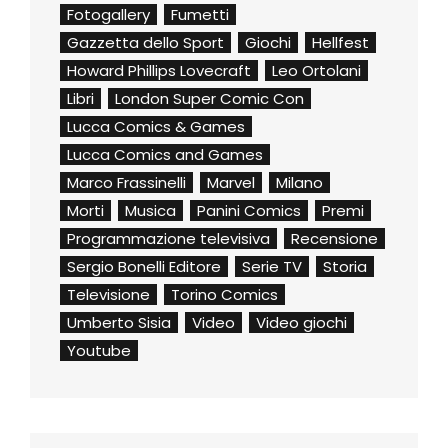
Fotogallery
Fumetti
Gazzetta dello Sport
Giochi
Hellfest
Howard Phillips Lovecraft
Leo Ortolani
Libri
London Super Comic Con
Lucca Comics & Games
Lucca Comics and Games
Marco Frassinelli
Marvel
Milano
Morti
Musica
Panini Comics
Premi
Programmazione televisiva
Recensione
Sergio Bonelli Editore
Serie TV
Storia
Televisione
Torino Comics
Umberto Sisia
Video
Video giochi
Youtube