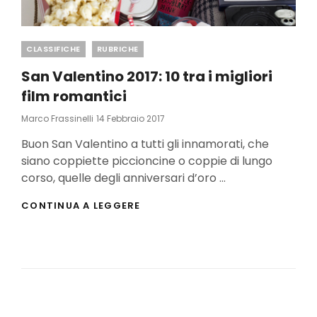
Categories
CLASSIFICHE
RUBRICHE
San Valentino 2017: 10 tra i migliori
film romantici
Posted
Marco Frassinelli
14 Febbraio 2017
On
Buon San Valentino a tutti gli innamorati, che
siano coppiette piccioncine o coppie di lungo
corso, quelle degli anniversari d’oro …
SAN
CONTINUA A LEGGERE
VALENTINO
2017:
10
TRA
I
MIGLIORI
FILM
ROMANTICI