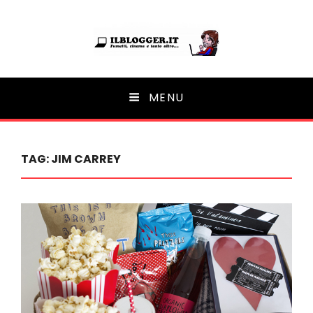
Ilblogger.it
MENU
Il portalino di blog |
TAG:
JIM CARREY