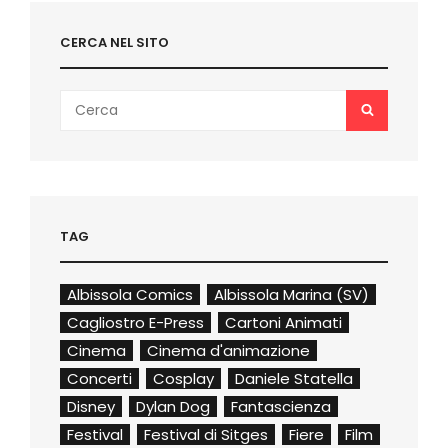
CERCA NEL SITO
Search
SEARCH
for:
TAG
Albissola Comics
Albissola Marina (SV)
Cagliostro E-Press
Cartoni Animati
Cinema
Cinema d'animazione
Concerti
Cosplay
Daniele Statella
Disney
Dylan Dog
Fantascienza
Festival
Festival di Sitges
Fiere
Film