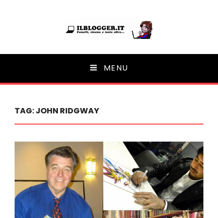
Ilblogger.it
MENU
Il portalino di blog |
TAG:
JOHN RIDGWAY