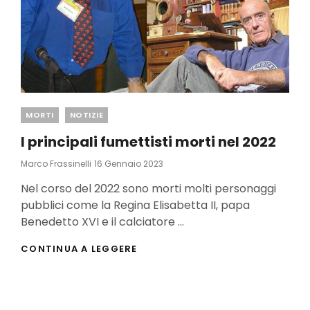
Categories
MORTI
NOTIZIE
I principali fumettisti morti nel 2022
Posted
Marco Frassinelli
16 Gennaio 2023
On
Nel corso del 2022 sono morti molti personaggi
pubblici come la Regina Elisabetta II, papa
Benedetto XVI e il calciatore …
I
CONTINUA A LEGGERE
PRINCIPALI
FUMETTISTI
MORTI
NEL