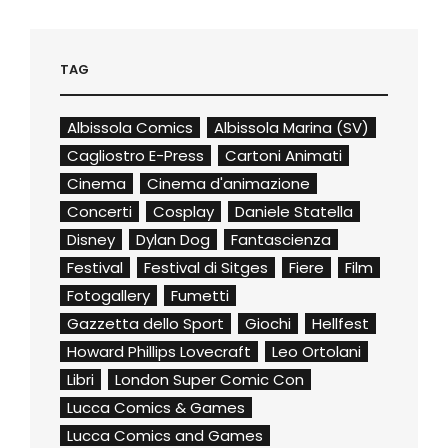
TAG
Albissola Comics
Albissola Marina (SV)
Cagliostro E-Press
Cartoni Animati
Cinema
Cinema d'animazione
Concerti
Cosplay
Daniele Statella
Disney
Dylan Dog
Fantascienza
Festival
Festival di Sitges
Fiere
Film
Fotogallery
Fumetti
Gazzetta dello Sport
Giochi
Hellfest
Howard Phillips Lovecraft
Leo Ortolani
Libri
London Super Comic Con
Lucca Comics & Games
Lucca Comics and Games