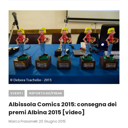
2022
Categories
EVENTI
REPORTAGE/PREMI
Albissola Comics 2015: consegna dei
premi Albina 2015 [video]
Posted
Marco Frassinelli
20 Giugno 2015
On