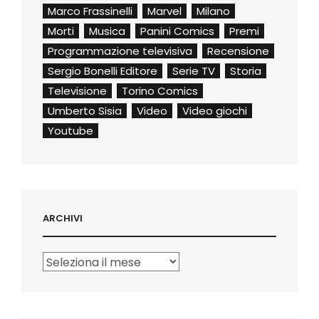
Marco Frassinelli
Marvel
Milano
Morti
Musica
Panini Comics
Premi
Programmazione televisiva
Recensione
Sergio Bonelli Editore
Serie TV
Storia
Televisione
Torino Comics
Umberto Sisia
Video
Video giochi
Youtube
ARCHIVI
Archivi