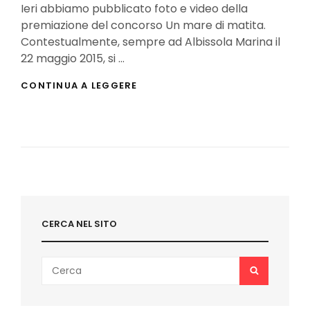
Ieri abbiamo pubblicato foto e video della
premiazione del concorso Un mare di matita.
Contestualmente, sempre ad Albissola Marina il
22 maggio 2015, si …
ALBISSOLA
CONTINUA A LEGGERE
COMICS
2015:
CONSEGNA
DEI
PREMI
ALBINA
2015
[VIDEO]
CERCA NEL SITO
Search
SEARCH
for: