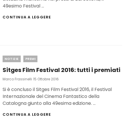
49esimo Festival …
FESTIVAL
CONTINUA A LEGGERE
DI
SITGES
2016:
IL
FOTO-
REPORTAGE
Categories
NOTIZIE
PREMI
Sitges Film Festival 2016: tutti i premiati
Posted
Marco Frassinelli
15 Ottobre 2016
On
Si è concluso il Sitges Film Festival 2016, il Festival
Internazionale del Cinema Fantastico della
Catalogna giunto alla 49esima edizione. …
SITGES
CONTINUA A LEGGERE
FILM
FESTIVAL