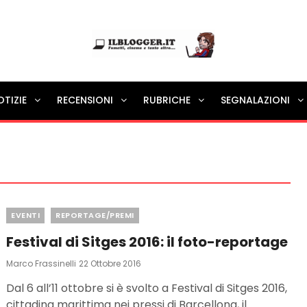
Ilblogger.it
OTIZIE
RECENSIONI
RUBRICHE
SEGNALAZIONI
Il portalino di blog |
Categories
EVENTI
REPORTAGE/PREMI
Festival di Sitges 2016: il foto-reportage
Posted
Marco Frassinelli
22 Ottobre 2016
On
Dal 6 all’11 ottobre si è svolto a Festival di Sitges 2016,
cittadina marittima nei pressi di Barcellona, il