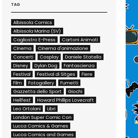
TAG
Albissola Comics
Albissola Marina (SV)
Cagliostro E-Press
Cartoni Animati
Cinema
Cinema d'animazione
Concerti
Cosplay
Daniele Statella
Disney
Dylan Dog
Fantascienza
Festival
Festival di Sitges
Fiere
Film
Fotogallery
Fumetti
Gazzetta dello Sport
Giochi
Hellfest
Howard Phillips Lovecraft
Leo Ortolani
Libri
London Super Comic Con
Lucca Comics & Games
Lucca Comics and Games