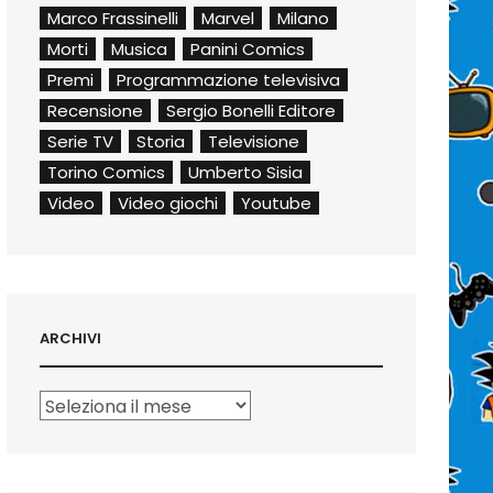
Marco Frassinelli
Marvel
Milano
Morti
Musica
Panini Comics
Premi
Programmazione televisiva
Recensione
Sergio Bonelli Editore
Serie TV
Storia
Televisione
Torino Comics
Umberto Sisia
Video
Video giochi
Youtube
ARCHIVI
Archivi