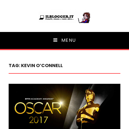
Ilblogger.it
MENU
Il portalino di blog |
TAG:
KEVIN O’CONNELL