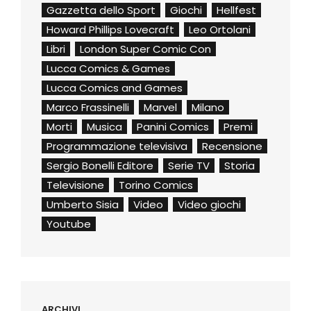
Gazzetta dello Sport
Giochi
Hellfest
Howard Phillips Lovecraft
Leo Ortolani
Libri
London Super Comic Con
Lucca Comics & Games
Lucca Comics and Games
Marco Frassinelli
Marvel
Milano
Morti
Musica
Panini Comics
Premi
Programmazione televisiva
Recensione
Sergio Bonelli Editore
Serie TV
Storia
Televisione
Torino Comics
Umberto Sisia
Video
Video giochi
Youtube
ARCHIVI