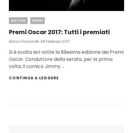
Categories
NOTIZIE
PREMI
Premi Oscar 2017: Tutti i premiati
Posted
Marco Frassinelli
28 Febbraio 2017
On
Si è svolta ieri notte la 89esima edizione dei Premi
Oscar. Conduttore della serata, per la prima
volta, il comico Jimmy …
PREMI
CONTINUA A LEGGERE
OSCAR
2017:
TUTTI
I
PREMIATI