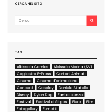
CERCA NEL SITO
Search
SEARCH
for:
TAG
Albissola Comics
Albissola Marina (SV)
Cagliostro E-Press
Cartoni Animati
Cinema
Cinema d'animazione
Concerti
Cosplay
Daniele Statella
Disney
Dylan Dog
Fantascienza
Festival
Festival di Sitges
Fiere
Film
Fotogallery
Fumetti