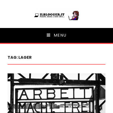
Ilblogger.it
MENU
Il portalino di blog |
TAG:
LAGER