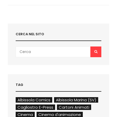
CONCENTRAMENTO
NAZISTI
(1):
GLI
ANNI
’30
CERCA NEL SITO
Search
SEARCH
for:
TAG
Albissola Comics
Albissola Marina (SV)
Cagliostro E-Press
Cartoni Animati
Cinema
Cinema d'animazione