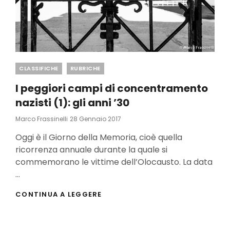
Categories
CLASSIFICHE
RUBRICHE
I peggiori campi di concentramento
nazisti (1): gli anni ’30
Posted
Marco Frassinelli
28 Gennaio 2017
On
Oggi è il Giorno della Memoria, cioè quella
ricorrenza annuale durante la quale si
commemorano le vittime dell’Olocausto. La data
…
I
CONTINUA A LEGGERE
PEGGIORI
CAMPI
DI