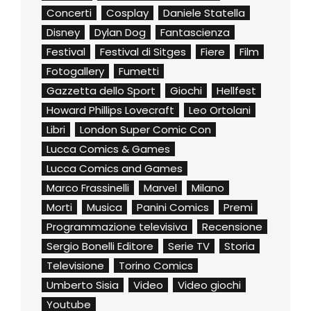
Concerti
Cosplay
Daniele Statella
Disney
Dylan Dog
Fantascienza
Festival
Festival di Sitges
Fiere
Film
Fotogallery
Fumetti
Gazzetta dello Sport
Giochi
Hellfest
Howard Phillips Lovecraft
Leo Ortolani
Libri
London Super Comic Con
Lucca Comics & Games
Lucca Comics and Games
Marco Frassinelli
Marvel
Milano
Morti
Musica
Panini Comics
Premi
Programmazione televisiva
Recensione
Sergio Bonelli Editore
Serie TV
Storia
Televisione
Torino Comics
Umberto Sisia
Video
Video giochi
Youtube