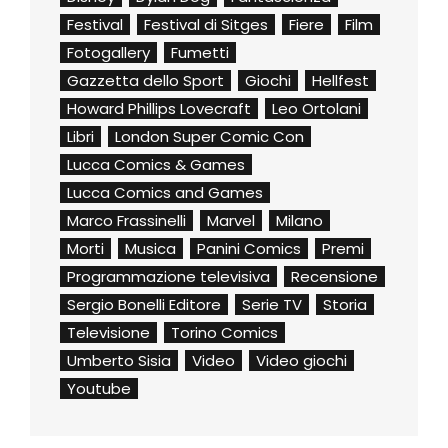
Festival
Festival di Sitges
Fiere
Film
Fotogallery
Fumetti
Gazzetta dello Sport
Giochi
Hellfest
Howard Phillips Lovecraft
Leo Ortolani
Libri
London Super Comic Con
Lucca Comics & Games
Lucca Comics and Games
Marco Frassinelli
Marvel
Milano
Morti
Musica
Panini Comics
Premi
Programmazione televisiva
Recensione
Sergio Bonelli Editore
Serie TV
Storia
Televisione
Torino Comics
Umberto Sisia
Video
Video giochi
Youtube